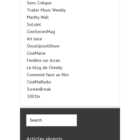
Sens Critique
Trailer Music Weekly
Marthy Wall
SoLstel
CineSeriesMag
Art Juice
OnceUponAShow
CinéMarie
Fenêtre sur écran
Le blog de Cheeky
Comment faire un film
CinéMaRadio
ScreenBreak
1001tv
Articles récents