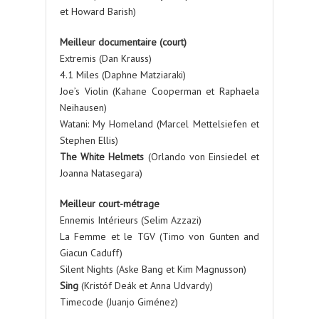
et Howard Barish)
Meilleur documentaire (court)
Extremis (Dan Krauss)
4.1 Miles (Daphne Matziaraki)
Joe’s Violin (Kahane Cooperman et Raphaela
Neihausen)
Watani: My Homeland (Marcel Mettelsiefen et
Stephen Ellis)
The White Helmets
(Orlando von Einsiedel et
Joanna Natasegara)
Meilleur court-métrage
Ennemis Intérieurs (Selim Azzazi)
La Femme et le TGV (Timo von Gunten and
Giacun Caduff)
Silent Nights (Aske Bang et Kim Magnusson)
Sing
(Kristóf Deák et Anna Udvardy)
Timecode (Juanjo Giménez)