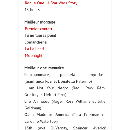
Rogue One : A Star Wars Story
13 hours
Meilleur montage
Premier contact
Tu ne tueras point
Comancheria
La La Land
Moonlight
Meilleur documentaire
Fuocoammare, par-delà Lampedusa
(Gianfranco Rosi et Donatella Palermo)
I Am Not Your Negro (Raoul Peck, Rémi
Grellety et Hébert Peck)
Life Animated (Roger Ross Williams et Julie
Goldman)
O.J. : Made in America
(Ezra Edelman et
Caroline Waterlow)
13th (Ava DuVernay, Spencer Averick