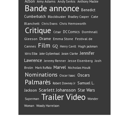
Action
Amy Adams
Andy Serkis
Anthony Mackie
Bande annonce
Benedict
Cumberbatch
Blockbuster
Cate
Bradley Cooper
Blanchett
Chris Hemsworth
Chris Evans
Critique
DC Comics
Domhnall
César
Drame
Gleeson
Emma Stone
Festival de
Film
GQ
Cannes
Henry Cavill
Hugh jackman
Jennifer
Idris Elba
Jake Gyllenhaal
Jason Clarke
Lawrence
Jeremy Renner
Jesse Eisenberg
Josh
Marvel
Nicholas Hoult
Brolin
Mark Ruffalo
Nominations
Oscars
Oscar Isaac
Palmarès
Samuel L.
Robert Downey Jr
Scarlett Johansson
Star Wars
Jackson
Trailer
Video
Superman
Wonder
Woman
Woody Harrelson