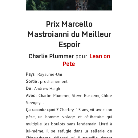
Prix Marcello
Mastroianni du Meilleur
Espoir
Charlie Plummer
pour
Lean on
Pete
Pays
: Royaume-Uni
Sortie
: prochainement
De
: Andrew Haigh
Avec
: Charlie Plummer, Steve Buscemi, Chloë
Sevigny…
Ça raconte quoi ?
Charley, 15 ans, vit avec son
père, un homme volage et célibataire qui
multiplie les boulots sans lendemain. Livré à
lui-même, il se réfugie dans la sellerie de
l’hippodrome délabré où il travaille durant