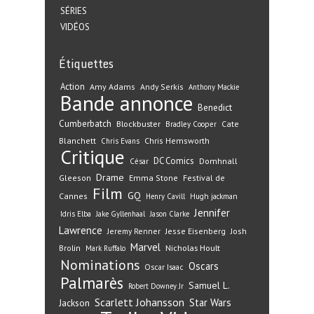
SÉRIES
VIDÉOS
Étiquettes
Action
Amy Adams
Andy Serkis
Anthony Mackie
Bande annonce
Benedict
Cumberbatch
Blockbuster
Cate
Bradley Cooper
Blanchett
Chris Hemsworth
Chris Evans
Critique
DC Comics
Domhnall
César
Drame
Gleeson
Emma Stone
Festival de
Film
GQ
Cannes
Henry Cavill
Hugh jackman
Jennifer
Idris Elba
Jake Gyllenhaal
Jason Clarke
Lawrence
Jeremy Renner
Jesse Eisenberg
Josh
Marvel
Nicholas Hoult
Brolin
Mark Ruffalo
Nominations
Oscars
Oscar Isaac
Palmarès
Samuel L.
Robert Downey Jr
Scarlett Johansson
Star Wars
Jackson