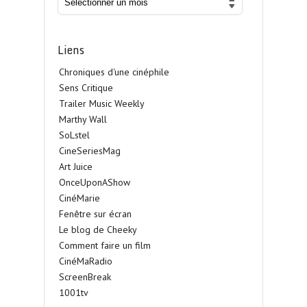
Liens
Chroniques d'une cinéphile
Sens Critique
Trailer Music Weekly
Marthy Wall
SoLstel
CineSeriesMag
Art Juice
OnceUponAShow
CinéMarie
Fenêtre sur écran
Le blog de Cheeky
Comment faire un film
CinéMaRadio
ScreenBreak
1001tv