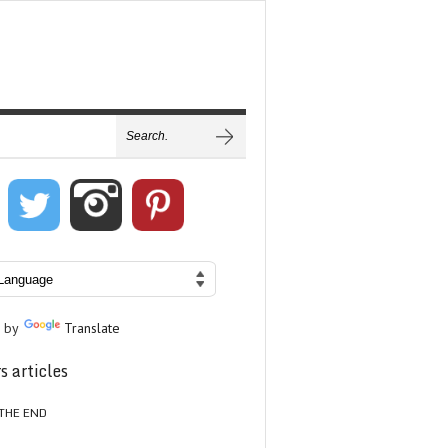
 by
Translate
s articles
THE END