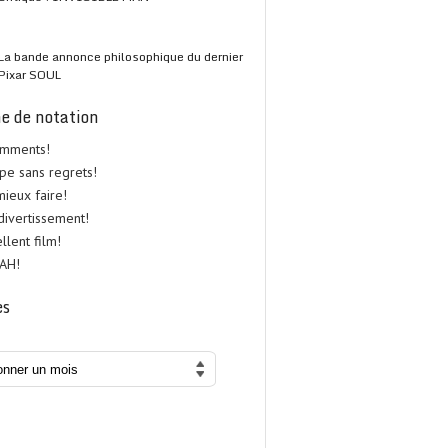
La bande annonce philosophique du dernier
Pixar SOUL
e de notation
omments!
upe sans regrets!
 mieux faire!
 divertissement!
ellent film!
UAH!
es