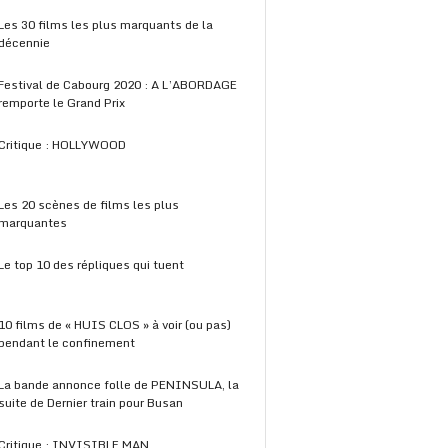
Les 30 films les plus marquants de la
décennie
Festival de Cabourg 2020 : A L’ABORDAGE
remporte le Grand Prix
Critique : HOLLYWOOD
Les 20 scènes de films les plus
marquantes
Le top 10 des répliques qui tuent
10 films de « HUIS CLOS » à voir (ou pas)
pendant le confinement
La bande annonce folle de PENINSULA, la
suite de Dernier train pour Busan
Critique : INVISIBLE MAN