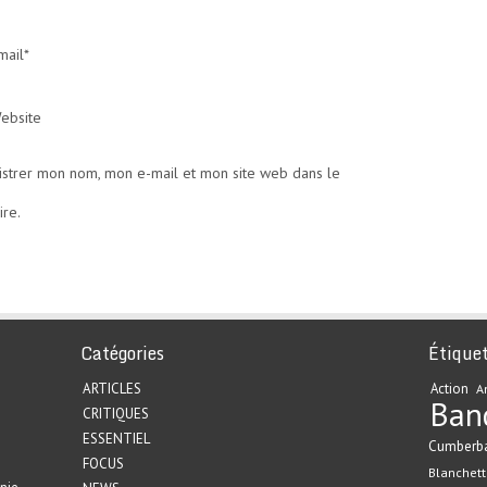
mail*
ebsite
istrer mon nom, mon e-mail et mon site web dans le
re.
Catégories
Étique
ARTICLES
Action
A
Ban
CRITIQUES
ESSENTIEL
Cumberb
FOCUS
Blanchett