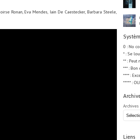
Saoirse Ronan, Eva Mendes, Iain De Caestecker, Barbara Steele,
Systèm
0 : No c
* : Se lo
** : Peut
*** : Bon
**** : Exc
***** : O
Archiv
Archives
Liens