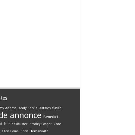
ttes
my Adams
Andy Serkis
Anthony Mackie
de annonce
Benedict
atch
Blockbuster
Cate
Bradley Cooper
Chris Hemsworth
Chris Evans