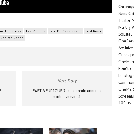
Chroniqu
Sens Cri
Trailer 
Marthy W
ina Hendricks
Eva Mendes
Iain De Caestecker
Lost River
SoLstel
Saoirse Ronan
CineSer
Art Juice
OnceUp
CinéMar
Fenêtre 
Le blog
Next Story
Comment 
CinéMaR
E
FAST & FURIOUS 7 : une bande annonce
ScreenB
explosive (vost)
1001tv