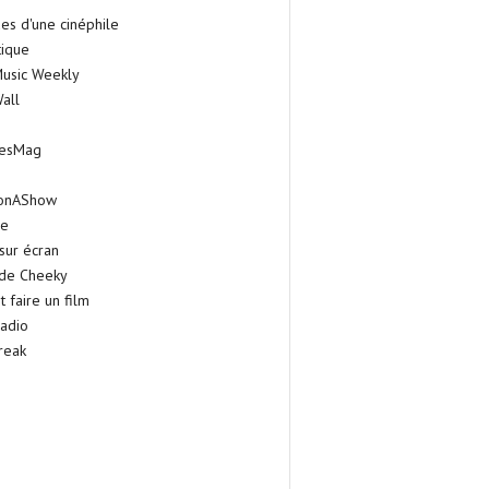
es d'une cinéphile
tique
Music Weekly
all
iesMag
onAShow
ie
sur écran
 de Cheeky
faire un film
adio
reak