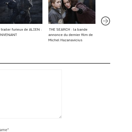
 trailer furieux de ALIEN :
THE SEARCH : la bande
Nabil Ayouch film
ONVENANT
annonce du dernier film de
prostitution maro
Michel Hazanavicius
MUCH LOVED
ame*