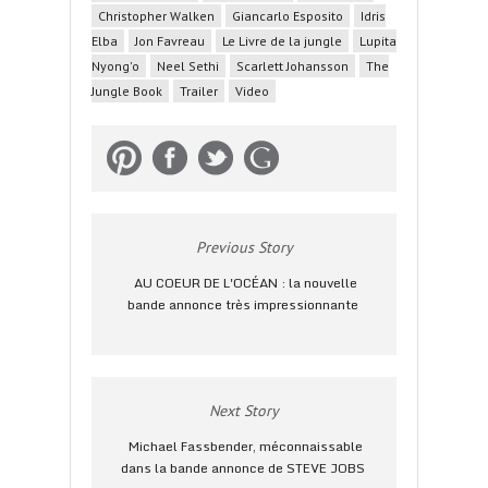
Christopher Walken
Giancarlo Esposito
Idris
Elba
Jon Favreau
Le Livre de la jungle
Lupita
Nyong'o
Neel Sethi
Scarlett Johansson
The
Jungle Book
Trailer
Video
Previous Story
AU COEUR DE L'OCÉAN : la nouvelle
bande annonce très impressionnante
Next Story
Michael Fassbender, méconnaissable
dans la bande annonce de STEVE JOBS