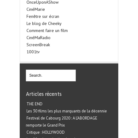
OnceUponAShow
CinéMarie
Fenêtre sur écran
Le blog de Cheeky
Comment faire un film
CinéMaRadio
ScreenBreak
1001tv
Articles récents
THE END
Les 30 films les plus marquants de la décennie
Festival de Cabourg 2020 : A L’ABORDAGE
remporte le Grand Prix
Critique : HOLLYWOOD