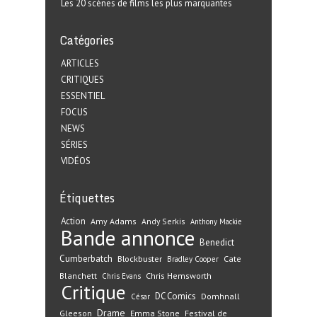
Les 20 scènes de films les plus marquantes
Catégories
ARTICLES
CRITIQUES
ESSENTIEL
FOCUS
NEWS
SÉRIES
VIDÉOS
Étiquettes
Action
Amy Adams
Andy Serkis
Anthony Mackie
Bande annonce
Benedict
Cumberbatch
Blockbuster
Cate
Bradley Cooper
Blanchett
Chris Hemsworth
Chris Evans
Critique
DC Comics
Domhnall
César
Drame
Gleeson
Emma Stone
Festival de