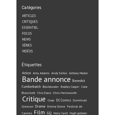
Catégories
ARTICLES
CRITIQUES
ESSENTIEL
FOCUS
NEWS
SÉRIES
VIDÉOS
Étiquettes
Action
Amy Adams
Andy Serkis
Anthony Mackie
Bande annonce
Benedict
Cumberbatch
Blockbuster
Cate
Bradley Cooper
Blanchett
Chris Hemsworth
Chris Evans
Critique
DC Comics
Domhnall
César
Drame
Gleeson
Emma Stone
Festival de
Film
GQ
Cannes
Henry Cavill
Hugh jackman