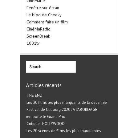
CinéMarie
Fenêtre sur écran
Le blog de Cheeky
Comment faire un film
CinéMaRadio
ScreenBreak
1001tv
Articles récents
THE END
Les 30 films les plus marquants de la décennie
Festival de Cabourg 2020 : A L’ABORDAGE
remporte le Grand Prix
Critique : HOLLYWOOD
Les 20 scènes de films les plus marquantes