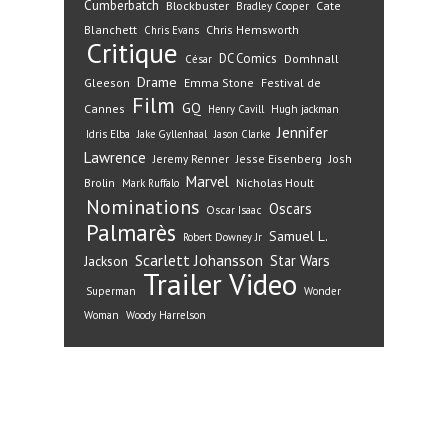
Cumberbatch
Blockbuster
Cate
Bradley Cooper
Blanchett
Chris Hemsworth
Chris Evans
Critique
DC Comics
Domhnall
César
Drame
Gleeson
Emma Stone
Festival de
Film
GQ
Cannes
Henry Cavill
Hugh jackman
Jennifer
Idris Elba
Jake Gyllenhaal
Jason Clarke
Lawrence
Jeremy Renner
Jesse Eisenberg
Josh
Marvel
Nicholas Hoult
Brolin
Mark Ruffalo
Nominations
Oscars
Oscar Isaac
Palmarès
Samuel L.
Robert Downey Jr
Scarlett Johansson
Star Wars
Jackson
Trailer
Video
Superman
Wonder
Woman
Woody Harrelson