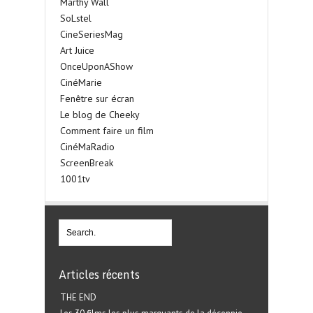
Marthy Wall
SoLstel
CineSeriesMag
Art Juice
OnceUponAShow
CinéMarie
Fenêtre sur écran
Le blog de Cheeky
Comment faire un film
CinéMaRadio
ScreenBreak
1001tv
Articles récents
THE END