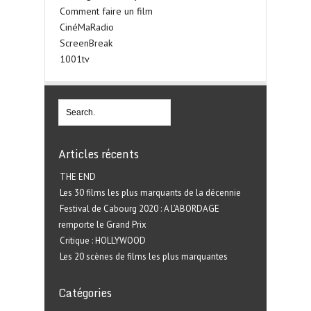
Comment faire un film
CinéMaRadio
ScreenBreak
1001tv
Articles récents
THE END
Les 30 films les plus marquants de la décennie
Festival de Cabourg 2020 : A L’ABORDAGE
remporte le Grand Prix
Critique : HOLLYWOOD
Les 20 scènes de films les plus marquantes
Catégories