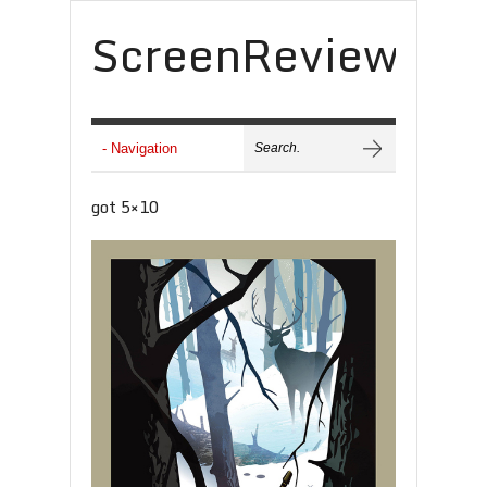
ScreenReview
got 5×10