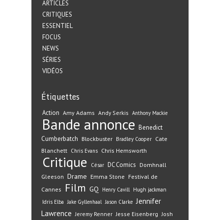
ARTICLES
CRITIQUES
ESSENTIEL
FOCUS
NEWS
SÉRIES
VIDÉOS
Étiquettes
Action
Amy Adams
Andy Serkis
Anthony Mackie
Bande annonce
Benedict
Cumberbatch
Blockbuster
Cate
Bradley Cooper
Blanchett
Chris Hemsworth
Chris Evans
Critique
DC Comics
Domhnall
César
Drame
Gleeson
Emma Stone
Festival de
Film
GQ
Cannes
Henry Cavill
Hugh jackman
Jennifer
Idris Elba
Jake Gyllenhaal
Jason Clarke
Lawrence
Jeremy Renner
Jesse Eisenberg
Josh