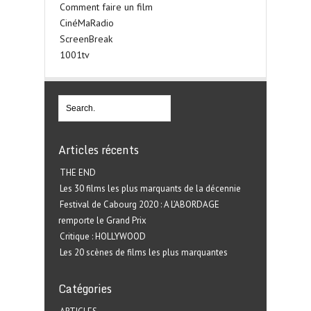
Comment faire un film
CinéMaRadio
ScreenBreak
1001tv
Articles récents
THE END
Les 30 films les plus marquants de la décennie
Festival de Cabourg 2020 : A L’ABORDAGE
remporte le Grand Prix
Critique : HOLLYWOOD
Les 20 scènes de films les plus marquantes
Catégories