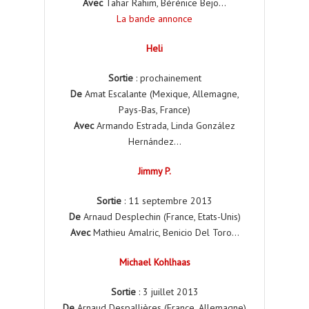
Avec
Tahar Rahim, Bérénice Bejo…
La bande annonce
Heli
Sortie
: prochainement
De
Amat Escalante (Mexique, Allemagne,
Pays-Bas, France)
Avec
Armando Estrada, Linda González
Hernández…
Jimmy P.
Sortie
: 11 septembre 2013
De
Arnaud Desplechin (France, Etats-Unis)
Avec
Mathieu Amalric, Benicio Del Toro…
Michael Kohlhaas
Sortie
: 3 juillet 2013
De
Arnaud Despallières (France, Allemagne)