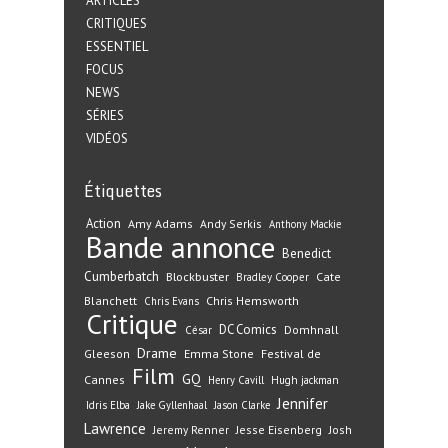
ARTICLES
CRITIQUES
ESSENTIEL
FOCUS
NEWS
SÉRIES
VIDÉOS
Étiquettes
Action
Amy Adams
Andy Serkis
Anthony Mackie
Bande annonce
Benedict
Cumberbatch
Blockbuster
Cate
Bradley Cooper
Blanchett
Chris Hemsworth
Chris Evans
Critique
DC Comics
Domhnall
César
Drame
Gleeson
Emma Stone
Festival de
Film
GQ
Cannes
Henry Cavill
Hugh jackman
Jennifer
Idris Elba
Jake Gyllenhaal
Jason Clarke
Lawrence
Jeremy Renner
Jesse Eisenberg
Josh