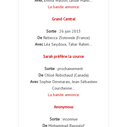
Avec
Emma Watson, Leslie Mann…
La bande annonce
Grand Central
Sortie
: 26 juin 2013
De
Rebecca Zlotowski (France)
Avec
Léa Seydoux, Tahar Rahim…
Sarah préfère la course
Sortie
: prochainement
De
Chloé Robichaud (Canada)
Avec
Sophie Desmarais, Jean-Sébastien
Courchesne…
La bande annonce
Anonymous
Sortie
: inconnue
De
Mohammad Rasoulof