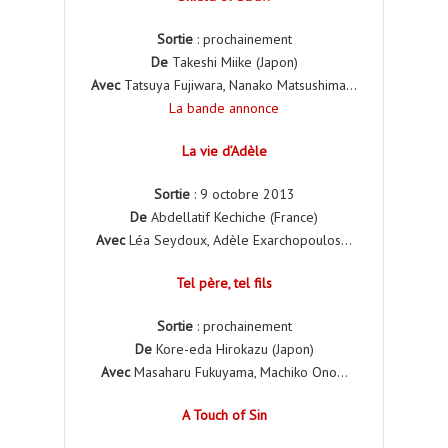
Sortie
: prochainement
De
Takeshi Miike (Japon)
Avec
Tatsuya Fujiwara, Nanako Matsushima…
La bande annonce
La vie d’Adèle
Sortie
: 9 octobre 2013
De
Abdellatif Kechiche (France)
Avec
Léa Seydoux, Adèle Exarchopoulos…
Tel père, tel fils
Sortie
: prochainement
De
Kore-eda Hirokazu (Japon)
Avec
Masaharu Fukuyama, Machiko Ono…
A Touch of Sin