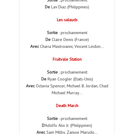
Sortie
: prochainement
De
Lav Diaz (Philippines)
Les salauds
Sortie
: prochainement
De
Claire Denis (France)
Avec
Charia Mastroianni, Vincent Lindon…
Fruitvale Station
Sortie
: prochainement
De
Ryan Coogler (Etats-Unis)
Avec
Octavia Spencer, Michael B. Jordan, Chad
Michael Murray…
Death March
Sortie
: prochainement
D
’Adolfo Alix Jr. (Philippines)
Avec
Sam Milby, Zanjoe Marudo…