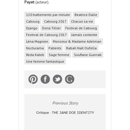
Payet
(acteur).
120 battements par minute
Beatrice Dalle
Cabourg
Cabourg 2017
Chacun sa vie
Django
Doria Tillier
Festival de Cabourg
Festival de Cabourg 2017
Jamais contente
Léna Magnien
Monsieur & Madame Adelman
Nocturama
Patients
Rabah Naït Oufella
Reda Kateb
Sage femme
Soufiane Guerrab
Une femme fantastique
Previous Story
Critique : THE JANE DOE IDENTITY