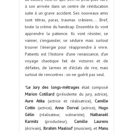
à son arrivée dans un centre de rééducation
suite à un grave accident. Ses nouveaux amis
sont tétras, paras, traumas crâniens…. Bref,
toute la crème du handicap. Ensemble ils vont
apprendre la patience. Ils vont résister, se
vanner, s’engueuler, se séduire mais surtout
trouver l’énergie pour réapprendre à vivre.
Patients est l’histoire d’une renaissance, d’un
voyage chaotique fait de victoires et de
défaites, de larmes et d’éclats de rire, mais
surtout de rencontres : on ne guérit pas seul.
*
Le Jury des longs-métrages
était composé
Marion Cotillard
(présidente du jury, actrice),
Aure Atika
(actrice et réalisatrice),
Camille
Cottin
(actrice),
Anne Dorval
(actrice),
Hugo
Gélin
(réalisateur, scénariste),
Nathanaël
Karmitz
(producteur),
Camille Laurens
(écrivain),
Ibrahim Maalouf
(musicien), et
Manu