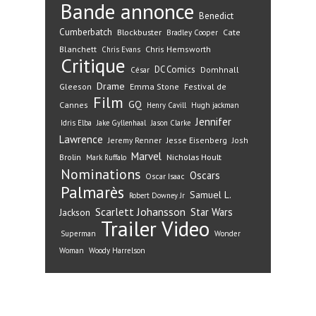
Bande annonce
Benedict
Cumberbatch
Blockbuster
Cate
Bradley Cooper
Blanchett
Chris Hemsworth
Chris Evans
Critique
DC Comics
Domhnall
César
Drame
Gleeson
Emma Stone
Festival de
Film
GQ
Cannes
Henry Cavill
Hugh jackman
Jennifer
Idris Elba
Jake Gyllenhaal
Jason Clarke
Lawrence
Jeremy Renner
Jesse Eisenberg
Josh
Marvel
Nicholas Hoult
Brolin
Mark Ruffalo
Nominations
Oscars
Oscar Isaac
Palmarès
Samuel L.
Robert Downey Jr
Scarlett Johansson
Star Wars
Jackson
Trailer
Video
Superman
Wonder
Woman
Woody Harrelson