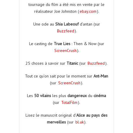
tournage du film a été mis en vente par le
réalisateur Joe Johnston (
ebay.com
).
Une ode au
Shia Labeouf
d’antan (sur
Buzzfeed
).
Le casting de
True Lies
: Then & Now (sur
ScreenCrush
).
25 choses à savoir sur
Titanic
(sur
Buzzfeed
).
Tout ce qu’on sait pour le moment sur
Ant-Man
(sur
ScreenCrush
).
Les
50 vilains
les plus
dangereux
du
cinéma
(sur
TotalFilm
).
Lisez le manuscrit original d’
Alice au pays des
merveilles
(sur
bl.uk
).