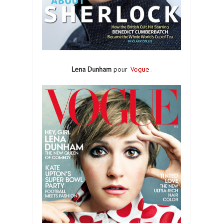
Lena Dunham
pour
Vogue
.