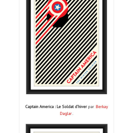
Captain America : Le Soldat d’hiver
par
Berkay
Daglar
.