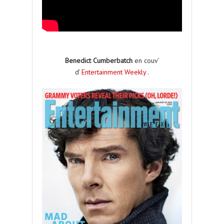
Benedict Cumberbatch
en couv’
d’
Entertainment Weekly
.