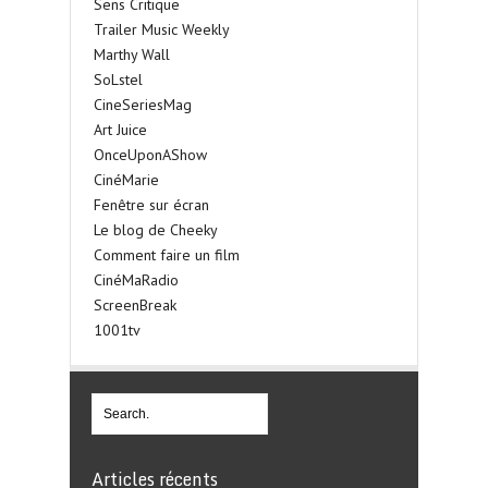
Sens Critique
Trailer Music Weekly
Marthy Wall
SoLstel
CineSeriesMag
Art Juice
OnceUponAShow
CinéMarie
Fenêtre sur écran
Le blog de Cheeky
Comment faire un film
CinéMaRadio
ScreenBreak
1001tv
Articles récents