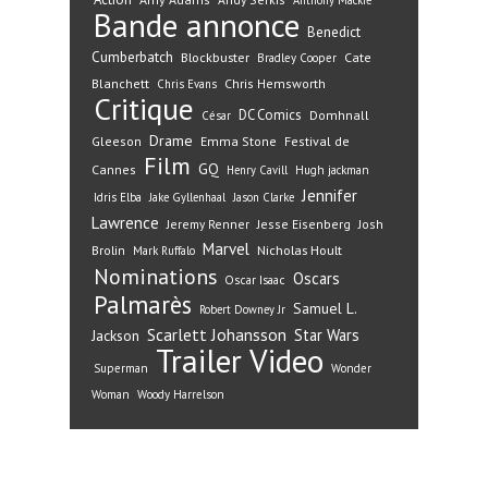
Bande annonce
Benedict
Cumberbatch
Blockbuster
Cate
Bradley Cooper
Blanchett
Chris Hemsworth
Chris Evans
Critique
DC Comics
Domhnall
César
Drame
Gleeson
Emma Stone
Festival de
Film
GQ
Cannes
Henry Cavill
Hugh jackman
Jennifer
Idris Elba
Jake Gyllenhaal
Jason Clarke
Lawrence
Jeremy Renner
Jesse Eisenberg
Josh
Marvel
Nicholas Hoult
Brolin
Mark Ruffalo
Nominations
Oscars
Oscar Isaac
Palmarès
Samuel L.
Robert Downey Jr
Scarlett Johansson
Star Wars
Jackson
Trailer
Video
Superman
Wonder
Woman
Woody Harrelson