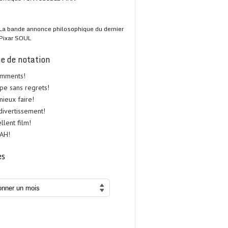
La bande annonce philosophique du dernier
Pixar SOUL
e de notation
omments!
upe sans regrets!
 mieux faire!
 divertissement!
ellent film!
UAH!
es