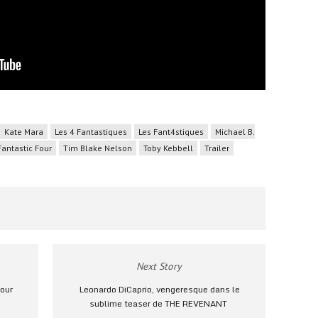
Kate Mara
Les 4 Fantastiques
Les Fant4stiques
Michael B.
Fantastic Four
Tim Blake Nelson
Toby Kebbell
Trailer
Next Story
our
Leonardo DiCaprio, vengeresque dans le
sublime teaser de THE REVENANT