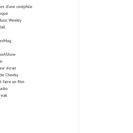
es d'une cinéphile
tique
Music Weekly
all
iesMag
onAShow
ie
sur écran
 de Cheeky
faire un film
adio
reak