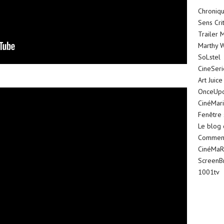
Chroniqu
Sens Cri
Trailer 
Marthy W
SoLstel
CineSer
Art Juice
OnceUp
CinéMar
Fenêtre 
Le blog
Comment 
CinéMaR
ScreenB
1001tv