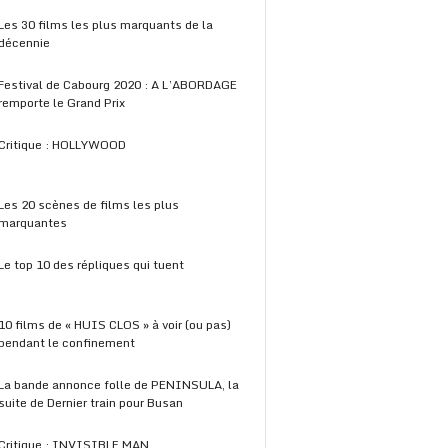
Les 30 films les plus marquants de la
décennie
Festival de Cabourg 2020 : A L’ABORDAGE
remporte le Grand Prix
Critique : HOLLYWOOD
Les 20 scènes de films les plus
marquantes
Le top 10 des répliques qui tuent
10 films de « HUIS CLOS » à voir (ou pas)
pendant le confinement
La bande annonce folle de PENINSULA, la
suite de Dernier train pour Busan
Critique : INVISIBLE MAN