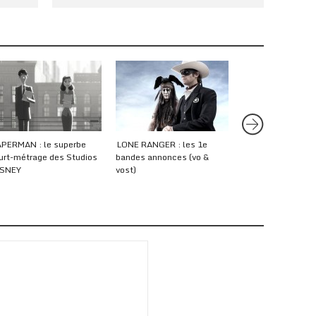
PERMAN : le superbe
LONE RANGER : les 1e
Jake Gyllenhaal 
urt-métrage des Studios
bandes annonces (vo &
Reynolds découvre
SNEY
vost)
vie sur Mars dans