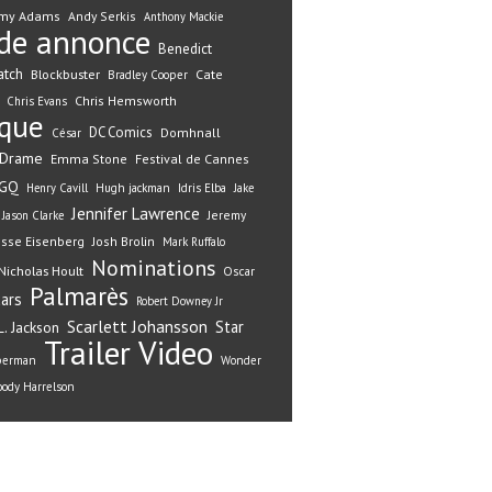
my Adams
Andy Serkis
Anthony Mackie
de annonce
Benedict
atch
Blockbuster
Cate
Bradley Cooper
Chris Hemsworth
Chris Evans
ique
DC Comics
Domhnall
César
Drame
Emma Stone
Festival de Cannes
GQ
Henry Cavill
Hugh jackman
Idris Elba
Jake
Jennifer Lawrence
Jeremy
Jason Clarke
esse Eisenberg
Josh Brolin
Mark Ruffalo
Nominations
Nicholas Hoult
Oscar
Palmarès
ars
Robert Downey Jr
Scarlett Johansson
Star
. Jackson
Trailer
Video
perman
Wonder
ody Harrelson