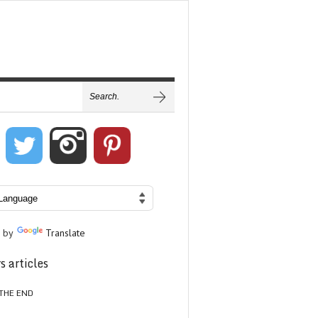
 by
Translate
s articles
THE END