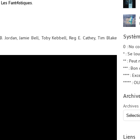
r
Les Fant4stiques
.
Systèm
B. Jordan, Jamie Bell, Toby Kebbell, Reg E. Cathey, Tim Blake
0 : No c
* : Se lo
** : Peut
*** : Bon
**** : Exc
***** : O
Archiv
Archives
Liens