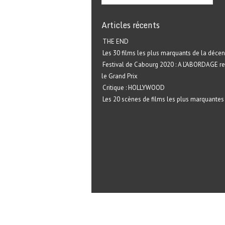
Articles récents
THE END
Les 30 films les plus marquants de la décen
Festival de Cabourg 2020 : A L’ABORDAGE r
le Grand Prix
Critique : HOLLYWOOD
Les 20 scènes de films les plus marquantes