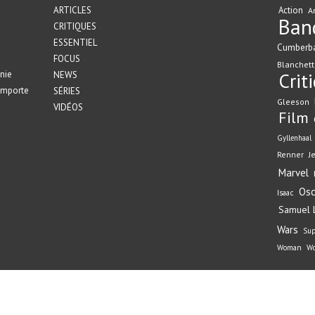
ARTICLES
Action
A
Ban
CRITIQUES
ESSENTIEL
Cumberb
FOCUS
Blanchett
nie
Crit
NEWS
emporte
SÉRIES
Gleeson
VIDÉOS
Film
Gyllenhaal
Renner
J
Marvel
Osc
Isaac
Samuel L
Wars
Su
Woman
Wo