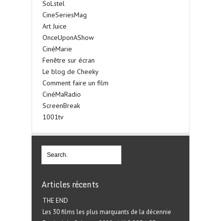
SoLstel
CineSeriesMag
Art Juice
OnceUponAShow
CinéMarie
Fenêtre sur écran
Le blog de Cheeky
Comment faire un film
CinéMaRadio
ScreenBreak
1001tv
Articles récents
THE END
Les 30 films les plus marquants de la décennie