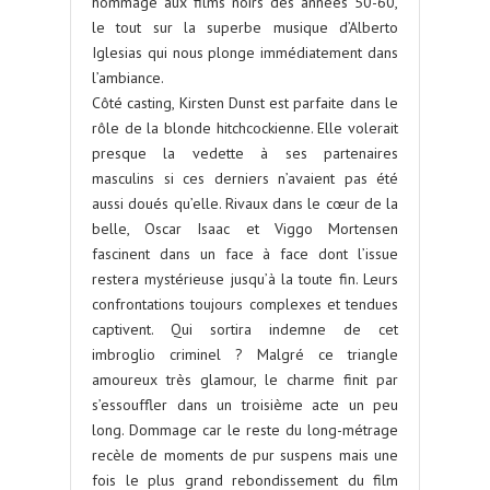
hommage aux films noirs des années 50-60,
le tout sur la superbe musique d’Alberto
Iglesias qui nous plonge immédiatement dans
l’ambiance.
Côté casting, Kirsten Dunst est parfaite dans le
rôle de la blonde hitchcockienne. Elle volerait
presque la vedette à ses partenaires
masculins si ces derniers n’avaient pas été
aussi doués qu’elle. Rivaux dans le cœur de la
belle, Oscar Isaac et Viggo Mortensen
fascinent dans un face à face dont l’issue
restera mystérieuse jusqu’à la toute fin. Leurs
confrontations toujours complexes et tendues
captivent. Qui sortira indemne de cet
imbroglio criminel ? Malgré ce triangle
amoureux très glamour, le charme finit par
s’essouffler dans un troisième acte un peu
long. Dommage car le reste du long-métrage
recèle de moments de pur suspens mais une
fois le plus grand rebondissement du film