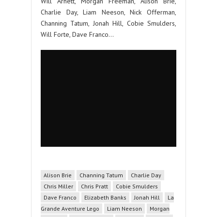
Will Arnett, Morgan Freeman, Alison Brie,
Charlie Day, Liam Neeson, Nick Offerman,
Channing Tatum, Jonah Hill, Cobie Smulders,
Will Forte, Dave Franco…
Alison Brie
Channing Tatum
Charlie Day
Chris Miller
Chris Pratt
Cobie Smulders
Dave Franco
Elizabeth Banks
Jonah Hill
La
Grande Aventure Lego
Liam Neeson
Morgan