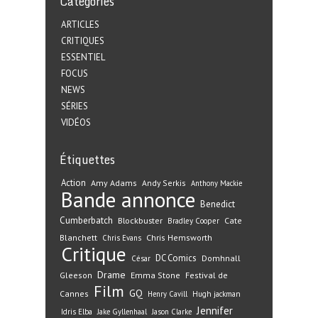
Catégories
ARTICLES
CRITIQUES
ESSENTIEL
FOCUS
NEWS
SÉRIES
VIDÉOS
Étiquettes
Action
Amy Adams
Andy Serkis
Anthony Mackie
Bande annonce
Benedict
Cumberbatch
Blockbuster
Cate
Bradley Cooper
Blanchett
Chris Hemsworth
Chris Evans
Critique
DC Comics
Domhnall
César
Drame
Gleeson
Emma Stone
Festival de
Film
GQ
Cannes
Henry Cavill
Hugh jackman
Jennifer
Idris Elba
Jake Gyllenhaal
Jason Clarke