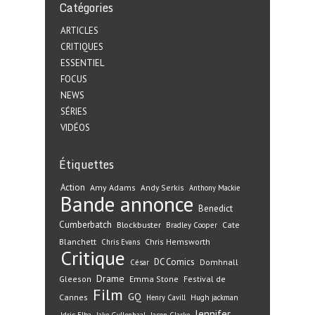
Catégories
ARTICLES
CRITIQUES
ESSENTIEL
FOCUS
NEWS
SÉRIES
VIDÉOS
Étiquettes
Action
Amy Adams
Andy Serkis
Anthony Mackie
Bande annonce
Benedict
Cumberbatch
Blockbuster
Cate
Bradley Cooper
Blanchett
Chris Hemsworth
Chris Evans
Critique
DC Comics
Domhnall
César
Drame
Gleeson
Emma Stone
Festival de
Film
GQ
Cannes
Henry Cavill
Hugh jackman
Jennifer