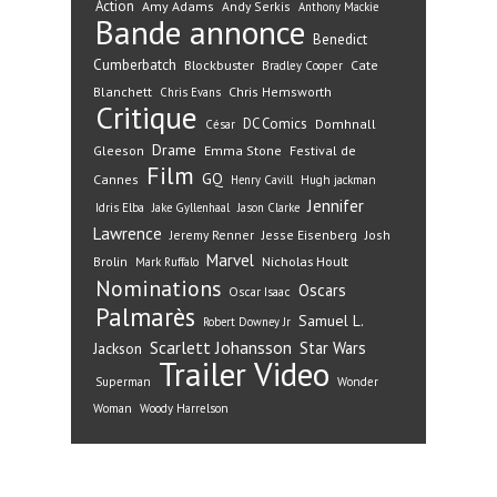
Action
Amy Adams
Andy Serkis
Anthony Mackie
Bande annonce
Benedict
Cumberbatch
Blockbuster
Cate
Bradley Cooper
Blanchett
Chris Hemsworth
Chris Evans
Critique
DC Comics
Domhnall
César
Drame
Gleeson
Emma Stone
Festival de
Film
GQ
Cannes
Henry Cavill
Hugh jackman
Jennifer
Idris Elba
Jake Gyllenhaal
Jason Clarke
Lawrence
Jeremy Renner
Jesse Eisenberg
Josh
Marvel
Nicholas Hoult
Brolin
Mark Ruffalo
Nominations
Oscars
Oscar Isaac
Palmarès
Samuel L.
Robert Downey Jr
Scarlett Johansson
Star Wars
Jackson
Trailer
Video
Superman
Wonder
Woman
Woody Harrelson