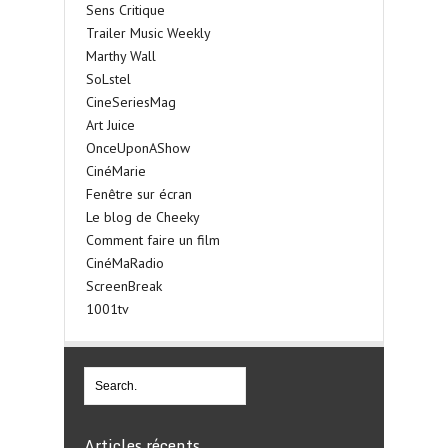
Sens Critique
Trailer Music Weekly
Marthy Wall
SoLstel
CineSeriesMag
Art Juice
OnceUponAShow
CinéMarie
Fenêtre sur écran
Le blog de Cheeky
Comment faire un film
CinéMaRadio
ScreenBreak
1001tv
Articles récents