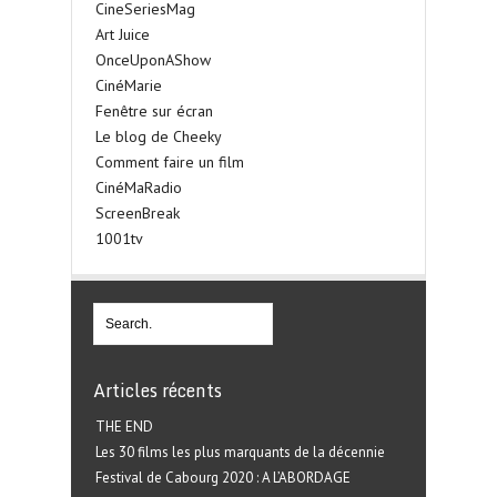
CineSeriesMag
Art Juice
OnceUponAShow
CinéMarie
Fenêtre sur écran
Le blog de Cheeky
Comment faire un film
CinéMaRadio
ScreenBreak
1001tv
Articles récents
THE END
Les 30 films les plus marquants de la décennie
Festival de Cabourg 2020 : A L’ABORDAGE