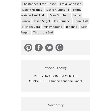
Christopher Mintz-Plasse
Craig Robertson
Danny McBride
David Krumholtz
Emma
Watson Paul Rudd
Evan Goldberg
James
Franco
Jason Segel
Jay Baruchel
Jonah Hill
Michael Cera
Mindy Kalling
Rihanna
Seth
Rogen
This is the End
Previous Story
PERCY JACKSON : LA MER DES
MONSTRES : la bande annonce (vost)
Next Story