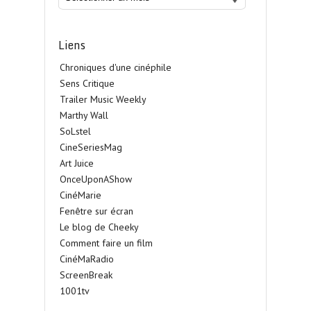
Liens
Chroniques d'une cinéphile
Sens Critique
Trailer Music Weekly
Marthy Wall
SoLstel
CineSeriesMag
Art Juice
OnceUponAShow
CinéMarie
Fenêtre sur écran
Le blog de Cheeky
Comment faire un film
CinéMaRadio
ScreenBreak
1001tv