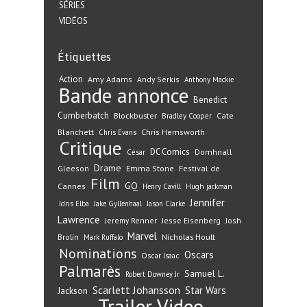
SÉRIES
VIDÉOS
Étiquettes
Action
Amy Adams
Andy Serkis
Anthony Mackie
Bande annonce
Benedict
Cumberbatch
Blockbuster
Cate
Bradley Cooper
Blanchett
Chris Hemsworth
Chris Evans
Critique
DC Comics
Domhnall
César
Drame
Gleeson
Emma Stone
Festival de
Film
GQ
Cannes
Henry Cavill
Hugh jackman
Jennifer
Idris Elba
Jake Gyllenhaal
Jason Clarke
Lawrence
Jeremy Renner
Jesse Eisenberg
Josh
Marvel
Nicholas Hoult
Brolin
Mark Ruffalo
Nominations
Oscars
Oscar Isaac
Palmarès
Samuel L.
Robert Downey Jr
Scarlett Johansson
Star Wars
Jackson
Trailer
Video