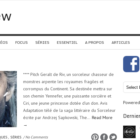
ew
DÉOS
FOCUS
SÉRIES
ESSENTIEL
A PROPOS
ARTICLES
**** Pitch Geralt de Riv, un sorceleur chasseur de
monstres arpente les royaumes fragiles et
corrompus du Continent. Sa destinée mettra sur
son chemin Yennefer, une puissante sorcière et
Powered
Ciri, une jeune princesse dotée d’un don. Avis
Adaptation télé de la saga littéraire du Sorceleur
Dernier
écrite par Andrzej Sapkowski, The…
Read More
→
QUES
,
SÉRIES
/ No Comments