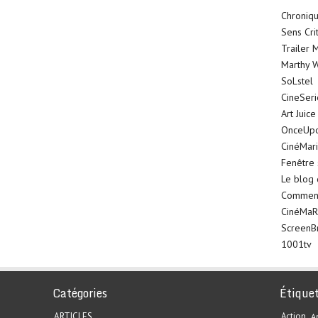
Chroniqu
Sens Cri
Trailer 
Marthy W
SoLstel
CineSer
Art Juice
OnceUp
CinéMar
Fenêtre 
Le blog
Comment 
CinéMaR
ScreenB
1001tv
Catégories
Étique
ARTICLES
Action
A