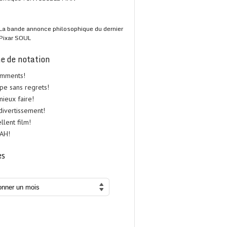
La bande annonce philosophique du dernier
Pixar SOUL
e de notation
omments!
upe sans regrets!
 mieux faire!
 divertissement!
ellent film!
UAH!
es