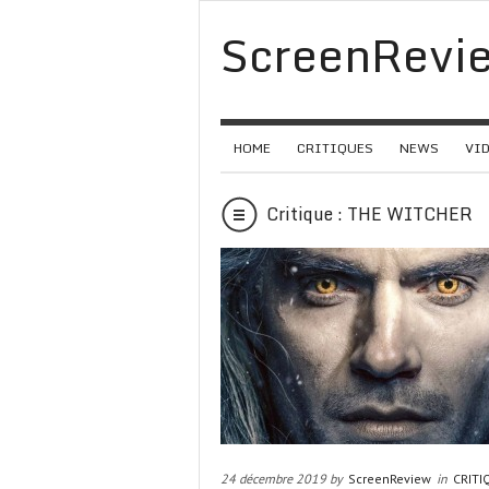
ScreenRevi
HOME
CRITIQUES
NEWS
VI
Critique : THE WITCHER
24 décembre 2019 by
ScreenReview
in
CRITI