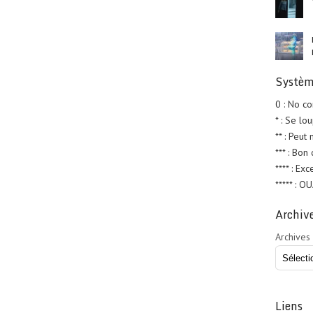
Systèm
0 : No c
* : Se lo
** : Peut
*** : Bon
**** : Exc
***** : O
Archiv
Archives
Liens