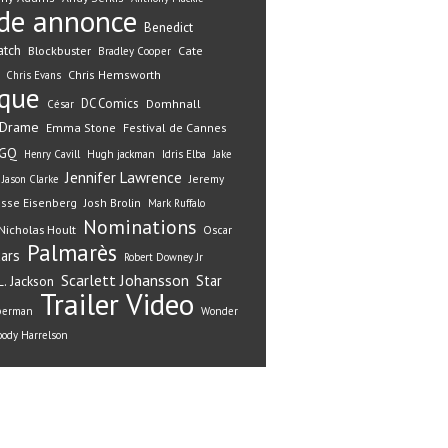
de annonce
Benedict
atch
Blockbuster
Cate
Bradley Cooper
Chris Hemsworth
Chris Evans
ique
DC Comics
Domhnall
César
Drame
Emma Stone
Festival de Cannes
GQ
Henry Cavill
Hugh jackman
Idris Elba
Jake
Jennifer Lawrence
Jeremy
Jason Clarke
esse Eisenberg
Josh Brolin
Mark Ruffalo
Nominations
Nicholas Hoult
Oscar
Palmarès
ars
Robert Downey Jr
Scarlett Johansson
Star
. Jackson
Trailer
Video
perman
Wonder
ody Harrelson