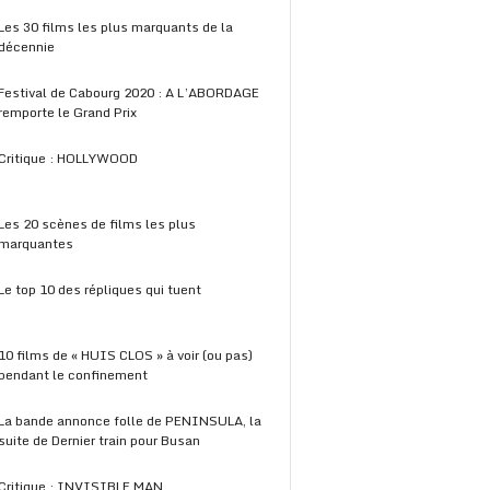
Les 30 films les plus marquants de la
décennie
Festival de Cabourg 2020 : A L’ABORDAGE
remporte le Grand Prix
Critique : HOLLYWOOD
Les 20 scènes de films les plus
marquantes
Le top 10 des répliques qui tuent
10 films de « HUIS CLOS » à voir (ou pas)
pendant le confinement
La bande annonce folle de PENINSULA, la
suite de Dernier train pour Busan
Critique : INVISIBLE MAN