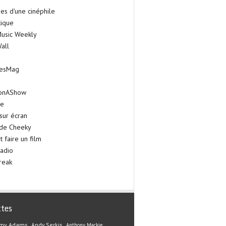
es d'une cinéphile
tique
Music Weekly
all
iesMag
onAShow
ie
sur écran
 de Cheeky
faire un film
adio
reak
ttes
my Adams
Andy Serkis
Anthony Mackie