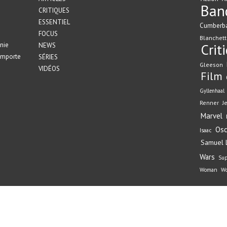
Ban
CRITIQUES
ESSENTIEL
Cumberb
FOCUS
Blanchett
nie
Crit
NEWS
emporte
SÉRIES
Gleeson
VIDÉOS
Film
Gyllenhaal
Renner
J
Marvel
Osc
Isaac
Samuel L
Wars
Su
Woman
Wo