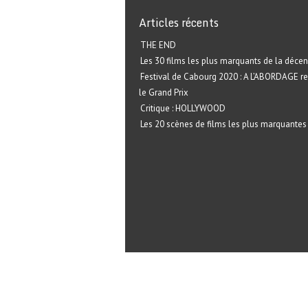
Articles récents
THE END
Les 30 films les plus marquants de la décen
Festival de Cabourg 2020 : A L’ABORDAGE r
le Grand Prix
Critique : HOLLYWOOD
Les 20 scènes de films les plus marquantes