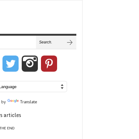
 by
Translate
s articles
THE END