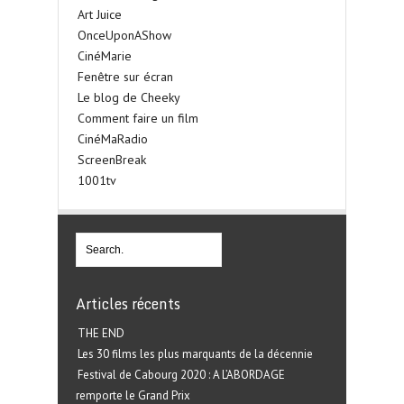
Art Juice
OnceUponAShow
CinéMarie
Fenêtre sur écran
Le blog de Cheeky
Comment faire un film
CinéMaRadio
ScreenBreak
1001tv
Articles récents
THE END
Les 30 films les plus marquants de la décennie
Festival de Cabourg 2020 : A L’ABORDAGE
remporte le Grand Prix