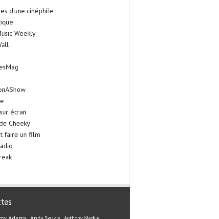
es d'une cinéphile
tique
Music Weekly
all
iesMag
onAShow
ie
sur écran
 de Cheeky
faire un film
adio
reak
ttes
my Adams
Andy Serkis
Anthony Mackie