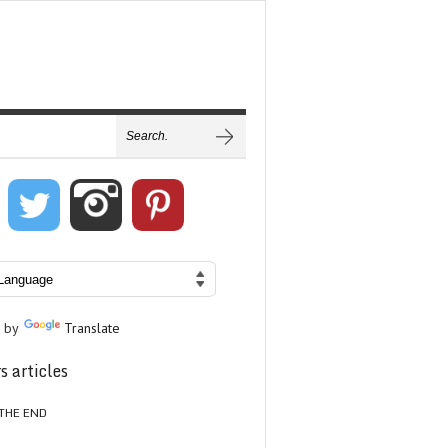
 by
Translate
s articles
THE END