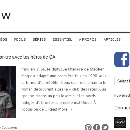
ew
DÉOS
FOCUS
SÉRIES
ESSENTIEL
A PROPOS
ARTICLES
ntre avec les héros de ÇA
Paru en 1986, le diptyque littéraire de Stephen
King est adapté une première fois en 1990 sous
la forme d’un téléfilm. Ceux qui n’ont jamais lu le
roman découvrent alors le « club des ratés », un
Powered
groupe d’ados un peu losers sur les bords
obligés d’affronter une entité maléfique. À
Dernier
l’occasion de…
Read More →
o Comments