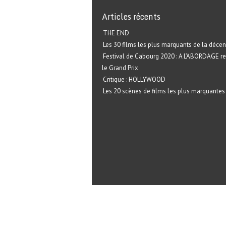
Articles récents
THE END
Les 30 films les plus marquants de la décen
Festival de Cabourg 2020 : A L’ABORDAGE r
le Grand Prix
Critique : HOLLYWOOD
Les 20 scènes de films les plus marquantes