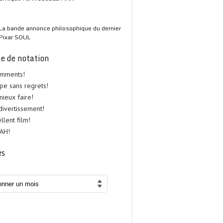
La bande annonce philosophique du dernier
Pixar SOUL
e de notation
omments!
upe sans regrets!
 mieux faire!
 divertissement!
ellent film!
UAH!
es