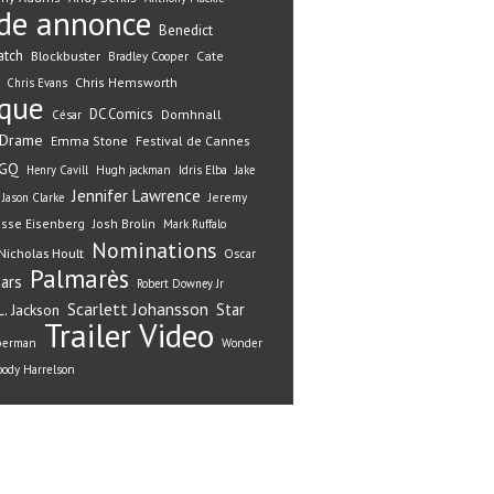
de annonce
Benedict
atch
Blockbuster
Cate
Bradley Cooper
Chris Hemsworth
Chris Evans
ique
DC Comics
Domhnall
César
Drame
Emma Stone
Festival de Cannes
GQ
Henry Cavill
Hugh jackman
Idris Elba
Jake
Jennifer Lawrence
Jeremy
Jason Clarke
esse Eisenberg
Josh Brolin
Mark Ruffalo
Nominations
Nicholas Hoult
Oscar
Palmarès
ars
Robert Downey Jr
Scarlett Johansson
Star
. Jackson
Trailer
Video
perman
Wonder
ody Harrelson