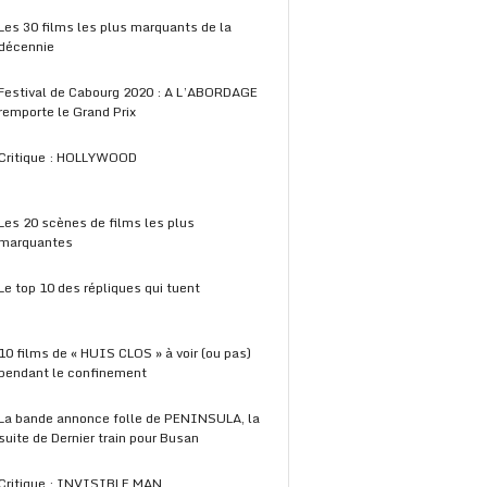
Les 30 films les plus marquants de la
décennie
Festival de Cabourg 2020 : A L’ABORDAGE
remporte le Grand Prix
Critique : HOLLYWOOD
Les 20 scènes de films les plus
marquantes
Le top 10 des répliques qui tuent
10 films de « HUIS CLOS » à voir (ou pas)
pendant le confinement
La bande annonce folle de PENINSULA, la
suite de Dernier train pour Busan
Critique : INVISIBLE MAN