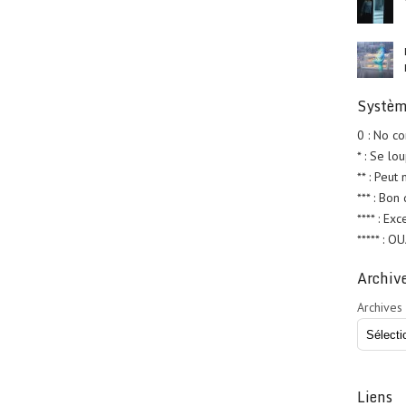
Systèm
0 : No c
* : Se lo
** : Peut
*** : Bon
**** : Exc
***** : O
Archiv
Archives
Liens