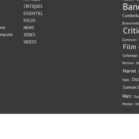
Ban
CRITIQUES
ESSENTIEL
Cumberb
FOCUS
Blanchett
nie
Crit
NEWS
emporte
SÉRIES
Gleeson
VIDÉOS
Film
Gyllenhaal
Renner
J
Marvel
Osc
Isaac
Samuel L
Wars
Su
Woman
Wo