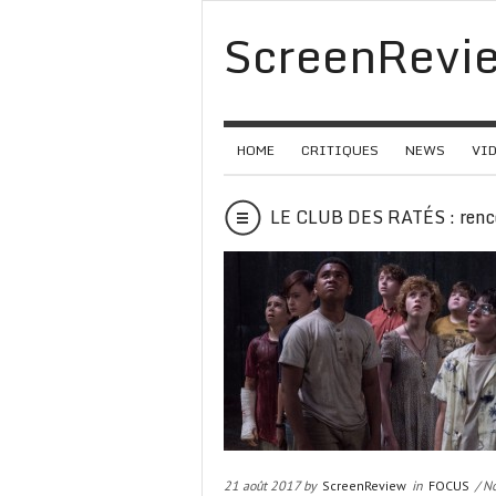
ScreenRevi
HOME
CRITIQUES
NEWS
VI
LE CLUB DES RATÉS : renco
21 août 2017 by
ScreenReview
in
FOCUS
/ N