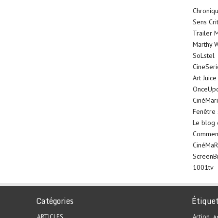
Chroniqu
Sens Cri
Trailer 
Marthy W
SoLstel
CineSer
Art Juice
OnceUp
CinéMar
Fenêtre 
Le blog
Comment 
CinéMaR
ScreenB
1001tv
Catégories
Étique
ARTICLES
Action
A