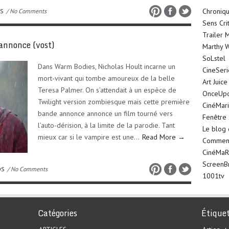
Chroniqu
OS
/ No Comments
Sens Cri
Trailer 
nnonce (vost)
Marthy W
SoLstel
Dans Warm Bodies, Nicholas Hoult incarne un
CineSer
mort-vivant qui tombe amoureux de la belle
Art Juice
Teresa Palmer. On s’attendait à un espèce de
OnceUp
Twilight version zombiesque mais cette première
CinéMar
bande annonce annonce un film tourné vers
Fenêtre 
l’auto-dérision, à la limite de la parodie. Tant
Le blog
mieux car si le vampire est une…
Read More →
Comment 
CinéMaR
ScreenB
OS
/ No Comments
1001tv
Catégories
Étique