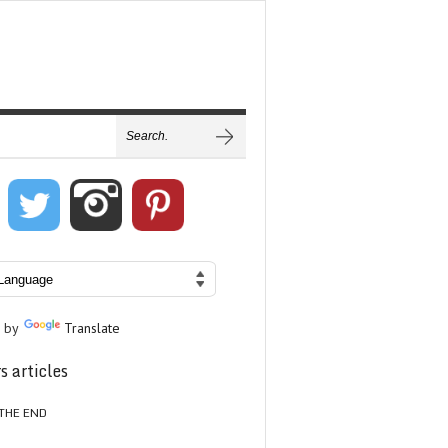
 by
Translate
s articles
THE END