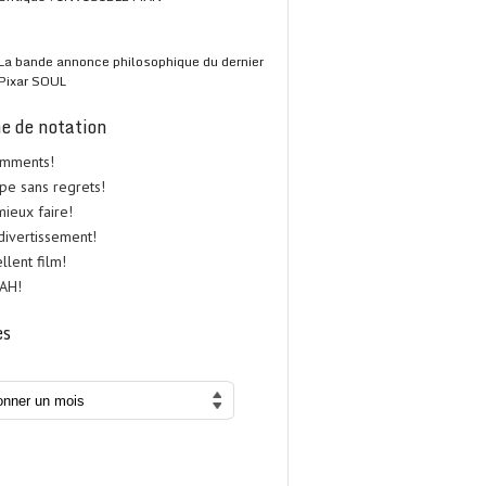
La bande annonce philosophique du dernier
Pixar SOUL
e de notation
omments!
upe sans regrets!
 mieux faire!
 divertissement!
ellent film!
UAH!
es