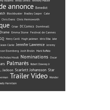
my Adams
Andy Serkis
Anthony Mackie
de annonce
Benedict
atch
Blockbuster
Cate
Bradley Cooper
Chris Hemsworth
Chris Evans
ique
DC Comics
Domhnall
César
Drame
Emma Stone
Festival de Cannes
GQ
Henry Cavill
Hugh jackman
Idris Elba
Jake
Jennifer Lawrence
Jeremy
Jason Clarke
esse Eisenberg
Josh Brolin
Mark Ruffalo
Nominations
Nicholas Hoult
Oscar
Palmarès
ars
Robert Downey Jr
Scarlett Johansson
Star
. Jackson
Trailer
Video
perman
Wonder
ody Harrelson