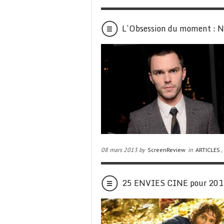
L’Obsession du moment 
08 mars 2013 by
ScreenReview
in
ARTICLES
,
25 ENVIES CINE pour 20