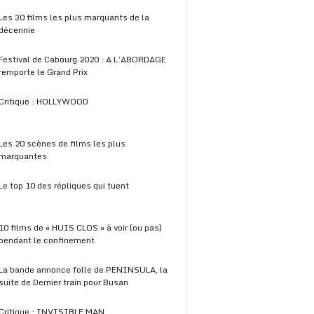
Les 30 films les plus marquants de la
décennie
Festival de Cabourg 2020 : A L’ABORDAGE
remporte le Grand Prix
Critique : HOLLYWOOD
Les 20 scènes de films les plus
marquantes
Le top 10 des répliques qui tuent
10 films de « HUIS CLOS » à voir (ou pas)
pendant le confinement
La bande annonce folle de PENINSULA, la
suite de Dernier train pour Busan
Critique : INVISIBLE MAN