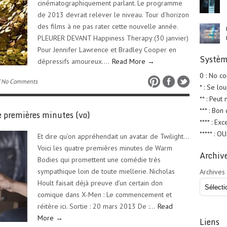
cinématographiquement parlant. Le programme
de 2013 devrait relever le niveau. Tour d’horizon
des films à ne pas rater cette nouvelle année.
PLEURER DEVANT Happiness Therapy (30 janvier)
Pour Jennifer Lawrence et Bradley Cooper en
Systèm
dépressifs amoureux….
Read More →
0 : No c
 No Comments
* : Se lo
** : Peut
*** : Bon
premières minutes (vo)
**** : Exc
***** : O
Et dire qu’on appréhendait un avatar de Twilight…
Voici les quatre premières minutes de Warm
Archiv
Bodies qui promettent une comédie très
sympathique loin de toute miellerie. Nicholas
Archives
Hoult faisait déjà preuve d’un certain don
comique dans X-Men : Le commencement et
réitère ici. Sortie : 20 mars 2013 De :…
Read
More →
Liens