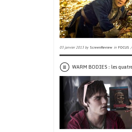
03 janvier 2013 by
ScreenReview
in
FOCUS
/
WARM BODIES : les quatre 