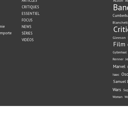
ARTICLES
Action
A
Ban
CRITIQUES
ESSENTIEL
Cumberb
FOCUS
Blanchett
nie
Crit
NEWS
emporte
SÉRIES
Gleeson
VIDÉOS
Film
Gyllenhaal
Renner
J
Marvel
Osc
Isaac
Samuel L
Wars
Su
Woman
Wo