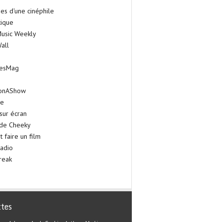
es d'une cinéphile
tique
Music Weekly
all
iesMag
onAShow
ie
sur écran
 de Cheeky
faire un film
adio
reak
ttes