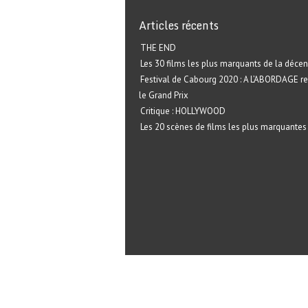
Articles récents
THE END
Les 30 films les plus marquants de la décen
Festival de Cabourg 2020 : A L’ABORDAGE r
le Grand Prix
Critique : HOLLYWOOD
Les 20 scènes de films les plus marquantes