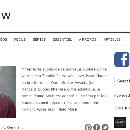
ew
DÉOS
FOCUS
SÉRIES
ESSENTIEL
A PROPOS
ARTICLES
*** Après le succès de sa nouvelle publiée sur le
web I am a Zombie Filled with Love, Isaac Marion
en tire le roman Warm Bodies Vivants, (en
français). Succès littéraire outre-atlantique, le
Powered
roman Young Adult est adapté au cinéma par les
Studios Summit déjà derrière le phénomène
Dernier
Twilight. Après les…
Read More →
/
1 Comment