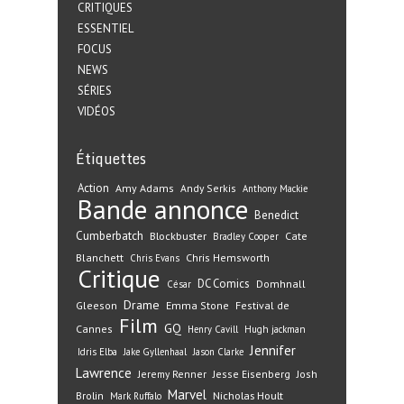
CRITIQUES
ESSENTIEL
FOCUS
NEWS
SÉRIES
VIDÉOS
Étiquettes
Action
Amy Adams
Andy Serkis
Anthony Mackie
Bande annonce
Benedict
Cumberbatch
Blockbuster
Cate
Bradley Cooper
Blanchett
Chris Hemsworth
Chris Evans
Critique
DC Comics
Domhnall
César
Drame
Gleeson
Emma Stone
Festival de
Film
GQ
Cannes
Henry Cavill
Hugh jackman
Jennifer
Idris Elba
Jake Gyllenhaal
Jason Clarke
Lawrence
Jeremy Renner
Jesse Eisenberg
Josh
Marvel
Nicholas Hoult
Brolin
Mark Ruffalo