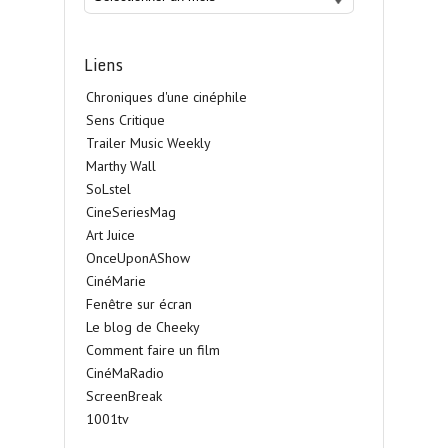
Liens
Chroniques d'une cinéphile
Sens Critique
Trailer Music Weekly
Marthy Wall
SoLstel
CineSeriesMag
Art Juice
OnceUponAShow
CinéMarie
Fenêtre sur écran
Le blog de Cheeky
Comment faire un film
CinéMaRadio
ScreenBreak
1001tv