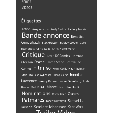
SÉRIES
VIDÉOS
Étiquettes
Action
Amy Adams
Andy Serkis
Anthony Mackie
Bande annonce
Benedict
Cumberbatch
Blockbuster
Cate
Bradley Cooper
Blanchett
Chris Hemsworth
Chris Evans
Critique
DC Comics
Domhnall
César
Drame
Gleeson
Emma Stone
Festival de
Film
GQ
Cannes
Henry Cavill
Hugh jackman
Jennifer
Idris Elba
Jake Gyllenhaal
Jason Clarke
Lawrence
Jeremy Renner
Jesse Eisenberg
Josh
Marvel
Nicholas Hoult
Brolin
Mark Ruffalo
Nominations
Oscars
Oscar Isaac
Palmarès
Samuel L.
Robert Downey Jr
Scarlett Johansson
Star Wars
Jackson
Trailer
Video