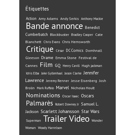
Étiquettes
Action
Amy Adams
Andy Serkis
Anthony Mackie
Bande annonce
Benedict
Cumberbatch
Blockbuster
Cate
Bradley Cooper
Blanchett
Chris Hemsworth
Chris Evans
Critique
DC Comics
Domhnall
César
Drame
Gleeson
Emma Stone
Festival de
Film
GQ
Cannes
Henry Cavill
Hugh jackman
Jennifer
Idris Elba
Jake Gyllenhaal
Jason Clarke
Lawrence
Jeremy Renner
Jesse Eisenberg
Josh
Marvel
Nicholas Hoult
Brolin
Mark Ruffalo
Nominations
Oscars
Oscar Isaac
Palmarès
Samuel L.
Robert Downey Jr
Scarlett Johansson
Star Wars
Jackson
Trailer
Video
Superman
Wonder
Woman
Woody Harrelson