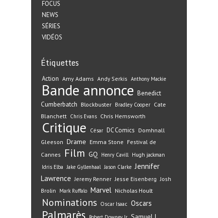
FOCUS
NEWS
SÉRIES
VIDÉOS
Étiquettes
Action
Amy Adams
Andy Serkis
Anthony Mackie
Bande annonce
Benedict
Cumberbatch
Blockbuster
Cate
Bradley Cooper
Blanchett
Chris Hemsworth
Chris Evans
Critique
DC Comics
Domhnall
César
Drame
Gleeson
Emma Stone
Festival de
Film
GQ
Cannes
Henry Cavill
Hugh jackman
Jennifer
Idris Elba
Jake Gyllenhaal
Jason Clarke
Lawrence
Jeremy Renner
Jesse Eisenberg
Josh
Marvel
Nicholas Hoult
Brolin
Mark Ruffalo
Nominations
Oscars
Oscar Isaac
Palmarès
Samuel L.
Robert Downey Jr