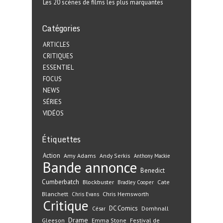
Les 20 scènes de films les plus marquantes
Catégories
ARTICLES
CRITIQUES
ESSENTIEL
FOCUS
NEWS
SÉRIES
VIDÉOS
Étiquettes
Action
Amy Adams
Andy Serkis
Anthony Mackie
Bande annonce
Benedict
Cumberbatch
Blockbuster
Cate
Bradley Cooper
Blanchett
Chris Hemsworth
Chris Evans
Critique
DC Comics
Domhnall
César
Drame
Gleeson
Emma Stone
Festival de