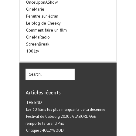
OnceUponAShow
CinéMarie
Fenêtre sur écran
Le blog de Cheeky
Comment faire un film
CinéMaRadio
ScreenBreak
1001tv
Articles récents
THE END
Les 30 films les plus marquants de la décennie
Festival de Cabourg 2020 : A L’ABORDAGE
remporte le Grand Prix
Critique : HOLLYWOOD