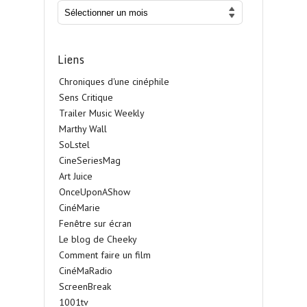
Liens
Chroniques d'une cinéphile
Sens Critique
Trailer Music Weekly
Marthy Wall
SoLstel
CineSeriesMag
Art Juice
OnceUponAShow
CinéMarie
Fenêtre sur écran
Le blog de Cheeky
Comment faire un film
CinéMaRadio
ScreenBreak
1001tv