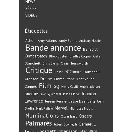
NEWS
SÉRIES
VIDÉOS
Étiquettes
Action
Amy Adams
Andy Serkis
Anthony Mackie
Bande annonce
Benedict
Cumberbatch
Blockbuster
Cate
Bradley Cooper
Blanchett
Chris Hemsworth
Chris Evans
Critique
DC Comics
Domhnall
César
Drame
Gleeson
Emma Stone
Festival de
Film
GQ
Cannes
Henry Cavill
Hugh jackman
Jennifer
Idris Elba
Jake Gyllenhaal
Jason Clarke
Lawrence
Jeremy Renner
Jesse Eisenberg
Josh
Marvel
Nicholas Hoult
Brolin
Mark Ruffalo
Nominations
Oscars
Oscar Isaac
Palmarès
Samuel L.
Robert Downey Jr
Scarlett Johansson
Star Wars
Jackson