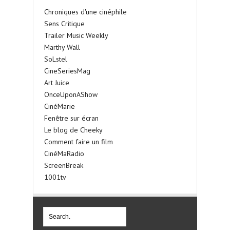
Chroniques d'une cinéphile
Sens Critique
Trailer Music Weekly
Marthy Wall
SoLstel
CineSeriesMag
Art Juice
OnceUponAShow
CinéMarie
Fenêtre sur écran
Le blog de Cheeky
Comment faire un film
CinéMaRadio
ScreenBreak
1001tv