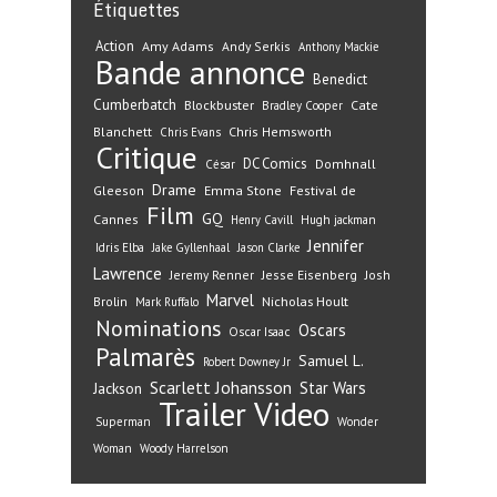
Étiquettes
Action
Amy Adams
Andy Serkis
Anthony Mackie
Bande annonce
Benedict
Cumberbatch
Blockbuster
Cate
Bradley Cooper
Blanchett
Chris Hemsworth
Chris Evans
Critique
DC Comics
Domhnall
César
Drame
Gleeson
Emma Stone
Festival de
Film
GQ
Cannes
Henry Cavill
Hugh jackman
Jennifer
Idris Elba
Jake Gyllenhaal
Jason Clarke
Lawrence
Jeremy Renner
Jesse Eisenberg
Josh
Marvel
Nicholas Hoult
Brolin
Mark Ruffalo
Nominations
Oscars
Oscar Isaac
Palmarès
Samuel L.
Robert Downey Jr
Scarlett Johansson
Star Wars
Jackson
Trailer
Video
Superman
Wonder
Woman
Woody Harrelson