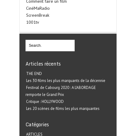
Comment faire un film
CinéMaRadio
ScreenBreak
1001tv
Articles récents
THE END
Les 30 films les plus marquants de la décennie
Festival de Cabourg 2020 : A L’ABORDAGE
remporte le Grand Prix
Critique : HOLLYWOOD
Les 20 scènes de films les plus marquantes
Catégories
ARTICLES