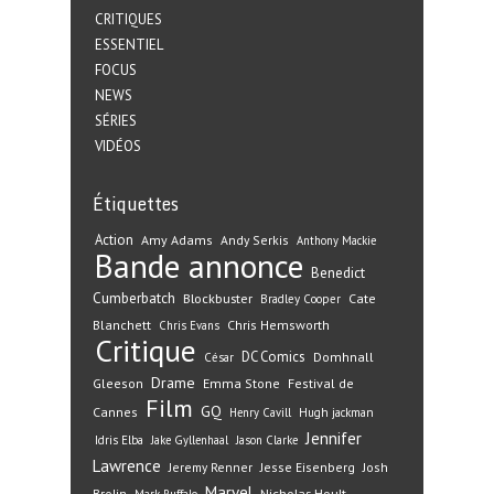
CRITIQUES
ESSENTIEL
FOCUS
NEWS
SÉRIES
VIDÉOS
Étiquettes
Action
Amy Adams
Andy Serkis
Anthony Mackie
Bande annonce
Benedict
Cumberbatch
Blockbuster
Cate
Bradley Cooper
Blanchett
Chris Hemsworth
Chris Evans
Critique
DC Comics
Domhnall
César
Drame
Gleeson
Emma Stone
Festival de
Film
GQ
Cannes
Henry Cavill
Hugh jackman
Jennifer
Idris Elba
Jake Gyllenhaal
Jason Clarke
Lawrence
Jeremy Renner
Jesse Eisenberg
Josh
Marvel
Nicholas Hoult
Brolin