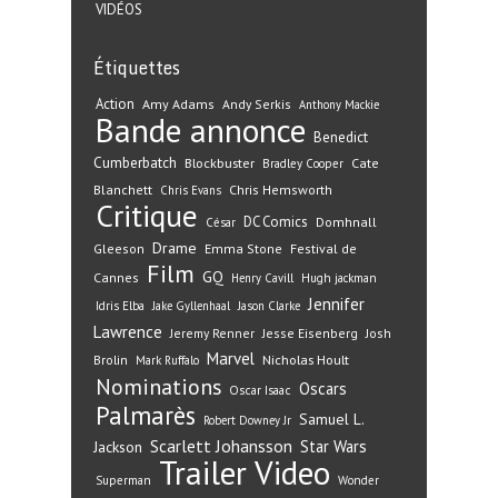
VIDÉOS
Étiquettes
Action
Amy Adams
Andy Serkis
Anthony Mackie
Bande annonce
Benedict
Cumberbatch
Blockbuster
Cate
Bradley Cooper
Blanchett
Chris Hemsworth
Chris Evans
Critique
DC Comics
Domhnall
César
Drame
Gleeson
Emma Stone
Festival de
Film
GQ
Cannes
Henry Cavill
Hugh jackman
Jennifer
Idris Elba
Jake Gyllenhaal
Jason Clarke
Lawrence
Jeremy Renner
Jesse Eisenberg
Josh
Marvel
Nicholas Hoult
Brolin
Mark Ruffalo
Nominations
Oscars
Oscar Isaac
Palmarès
Samuel L.
Robert Downey Jr
Scarlett Johansson
Star Wars
Jackson
Trailer
Video
Superman
Wonder