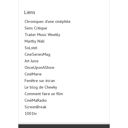
Liens
Chroniques d'une cinéphile
Sens Critique
Trailer Music Weekly
Marthy Wall
SoLstel
CineSeriesMag
Art Juice
OnceUponAShow
CinéMarie
Fenêtre sur écran
Le blog de Cheeky
Comment faire un film
CinéMaRadio
ScreenBreak
1001tv