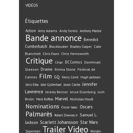
VIDÉOS
Étiquettes
Action
Amy Adams
Andy Serkis
Anthony Mackie
Bande annonce
Benedict
Cumberbatch
Blockbuster
Cate
Bradley Cooper
Blanchett
Chris Hemsworth
Chris Evans
Critique
DC Comics
Domhnall
César
Drame
Gleeson
Emma Stone
Festival de
Film
GQ
Cannes
Henry Cavill
Hugh jackman
Jennifer
Idris Elba
Jake Gyllenhaal
Jason Clarke
Lawrence
Jeremy Renner
Jesse Eisenberg
Josh
Marvel
Nicholas Hoult
Brolin
Mark Ruffalo
Nominations
Oscars
Oscar Isaac
Palmarès
Samuel L.
Robert Downey Jr
Scarlett Johansson
Star Wars
Jackson
Trailer
Video
Superman
Wonder