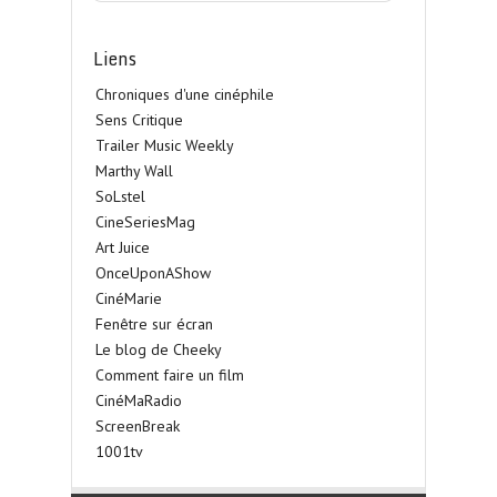
Liens
Chroniques d'une cinéphile
Sens Critique
Trailer Music Weekly
Marthy Wall
SoLstel
CineSeriesMag
Art Juice
OnceUponAShow
CinéMarie
Fenêtre sur écran
Le blog de Cheeky
Comment faire un film
CinéMaRadio
ScreenBreak
1001tv