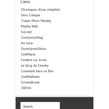
Liens
Chroniques d'une cinéphile
Sens Critique
Trailer Music Weekly
Marthy Wall
SoLstel
CineSeriesMag
Art Juice
OnceUponAShow
CinéMarie
Fenêtre sur écran
Le blog de Cheeky
Comment faire un film
CinéMaRadio
ScreenBreak
1001tv