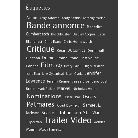
Étiquettes
Action
Amy Adams
Andy Serkis
Anthony Mackie
Bande annonce
Benedict
Cumberbatch
Blockbuster
Cate
Bradley Cooper
Blanchett
Chris Hemsworth
Chris Evans
Critique
DC Comics
Domhnall
César
Drame
Gleeson
Emma Stone
Festival de
Film
GQ
Cannes
Henry Cavill
Hugh jackman
Jennifer
Idris Elba
Jake Gyllenhaal
Jason Clarke
Lawrence
Jeremy Renner
Jesse Eisenberg
Josh
Marvel
Nicholas Hoult
Brolin
Mark Ruffalo
Nominations
Oscars
Oscar Isaac
Palmarès
Samuel L.
Robert Downey Jr
Scarlett Johansson
Star Wars
Jackson
Trailer
Video
Superman
Wonder
Woman
Woody Harrelson