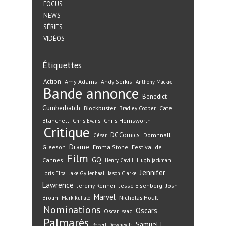
FOCUS
NEWS
SÉRIES
VIDÉOS
Étiquettes
Action
Amy Adams
Andy Serkis
Anthony Mackie
Bande annonce
Benedict
Cumberbatch
Blockbuster
Cate
Bradley Cooper
Blanchett
Chris Hemsworth
Chris Evans
Critique
DC Comics
Domhnall
César
Drame
Gleeson
Emma Stone
Festival de
Film
GQ
Cannes
Henry Cavill
Hugh jackman
Jennifer
Idris Elba
Jake Gyllenhaal
Jason Clarke
Lawrence
Jeremy Renner
Jesse Eisenberg
Josh
Marvel
Nicholas Hoult
Brolin
Mark Ruffalo
Nominations
Oscars
Oscar Isaac
Palmarès
Samuel L.
Robert Downey Jr