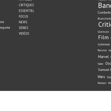
Ban
CRITIQUES
ESSENTIEL
Cumberb
FOCUS
Blanchett
nie
Crit
NEWS
emporte
SÉRIES
Gleeson
VIDÉOS
Film
Gyllenhaal
Renner
J
Marvel
Osc
Isaac
Samuel L
Wars
Su
Woman
Wo