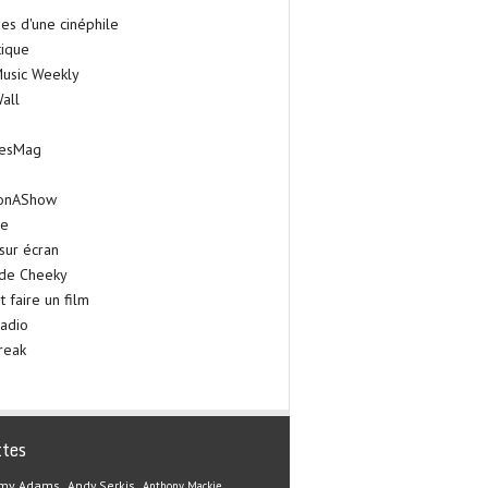
es d'une cinéphile
tique
Music Weekly
all
iesMag
onAShow
ie
sur écran
 de Cheeky
faire un film
adio
reak
ttes
my Adams
Andy Serkis
Anthony Mackie