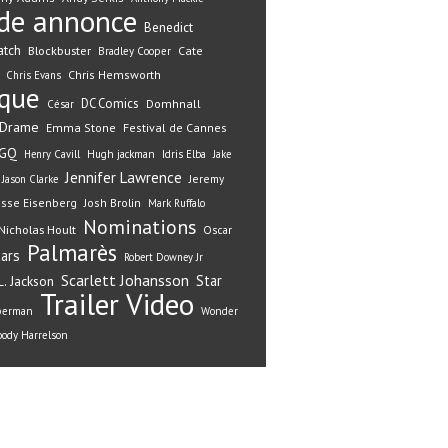
de annonce
Benedict
atch
Blockbuster
Cate
Bradley Cooper
Chris Hemsworth
Chris Evans
ique
DC Comics
Domhnall
César
Drame
Emma Stone
Festival de Cannes
GQ
Henry Cavill
Hugh jackman
Idris Elba
Jake
Jennifer Lawrence
Jeremy
Jason Clarke
esse Eisenberg
Josh Brolin
Mark Ruffalo
Nominations
Nicholas Hoult
Oscar
Palmarès
ars
Robert Downey Jr
Scarlett Johansson
Star
. Jackson
Trailer
Video
perman
Wonder
ody Harrelson