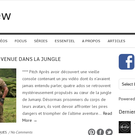
ew
DÉOS
FOCUS
SÉRIES
ESSENTIEL
A PROPOS
ARTICLES
IENVENUE DANS LA JUNGLE
**** Pitch Après avoir découvert une vieille
console contenant un jeu vidéo dont ils n’avaient
jamais entendu parler, quatre ados se retrouvent
mystérieusement propulsés au cœur de la jungle
Powered
de Jumanji. Désormais prisonniers du corps de
leurs avatars, ils vont devoir affronter les pires
Dernier
dangers et triompher de l’ultime aventure…
Read
More →
QUES
/ No Comments