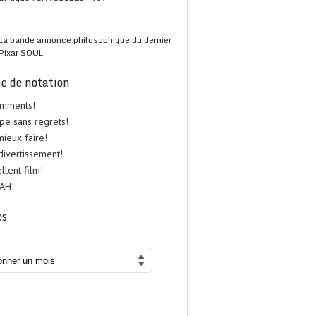
La bande annonce philosophique du dernier
Pixar SOUL
e de notation
omments!
upe sans regrets!
 mieux faire!
 divertissement!
ellent film!
UAH!
es