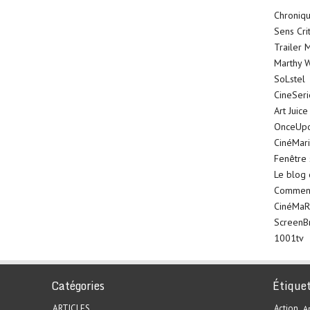
Chroniqu
Sens Cri
Trailer 
Marthy W
SoLstel
CineSer
Art Juice
OnceUp
CinéMar
Fenêtre 
Le blog
Comment 
CinéMaR
ScreenB
1001tv
Catégories
Étique
ARTICLES
Action
A