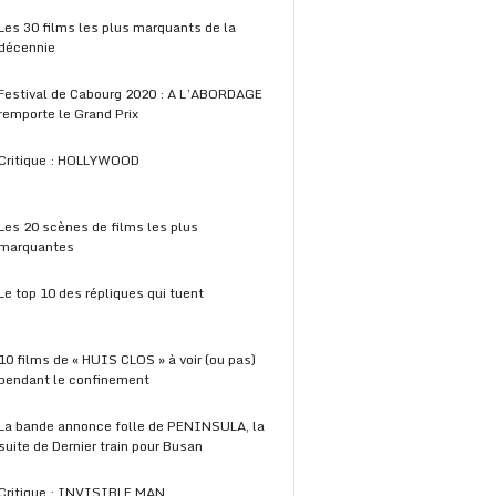
Les 30 films les plus marquants de la
décennie
Festival de Cabourg 2020 : A L’ABORDAGE
remporte le Grand Prix
Critique : HOLLYWOOD
Les 20 scènes de films les plus
marquantes
Le top 10 des répliques qui tuent
10 films de « HUIS CLOS » à voir (ou pas)
pendant le confinement
La bande annonce folle de PENINSULA, la
suite de Dernier train pour Busan
Critique : INVISIBLE MAN