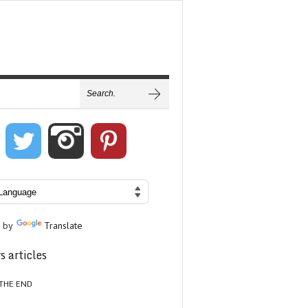
 by
Translate
s articles
THE END