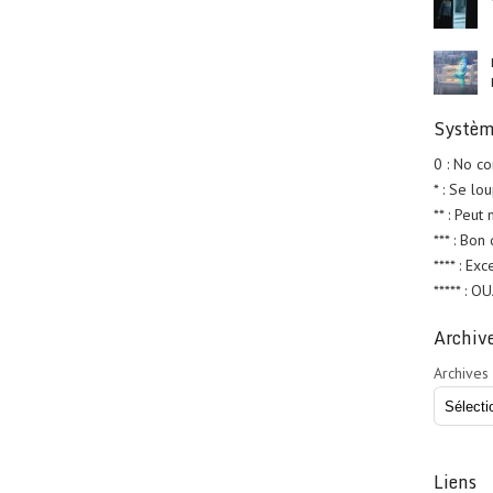
Systèm
0 : No c
* : Se lo
** : Peut
*** : Bon
**** : Exc
***** : O
Archiv
Archives
Liens