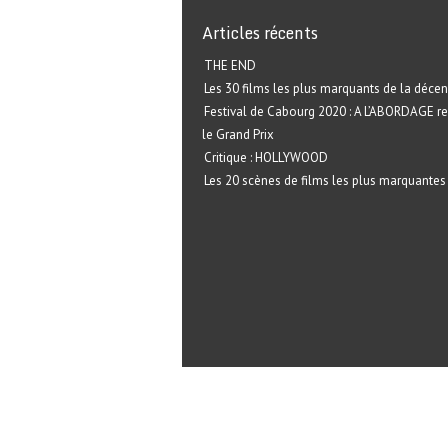
Articles récents
THE END
Les 30 films les plus marquants de la décen
Festival de Cabourg 2020 : A L’ABORDAGE r
le Grand Prix
Critique : HOLLYWOOD
Les 20 scènes de films les plus marquantes