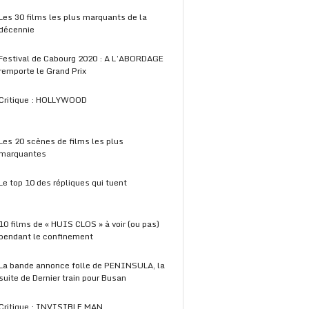
Les 30 films les plus marquants de la
décennie
Festival de Cabourg 2020 : A L’ABORDAGE
remporte le Grand Prix
Critique : HOLLYWOOD
Les 20 scènes de films les plus
marquantes
Le top 10 des répliques qui tuent
10 films de « HUIS CLOS » à voir (ou pas)
pendant le confinement
La bande annonce folle de PENINSULA, la
suite de Dernier train pour Busan
Critique : INVISIBLE MAN