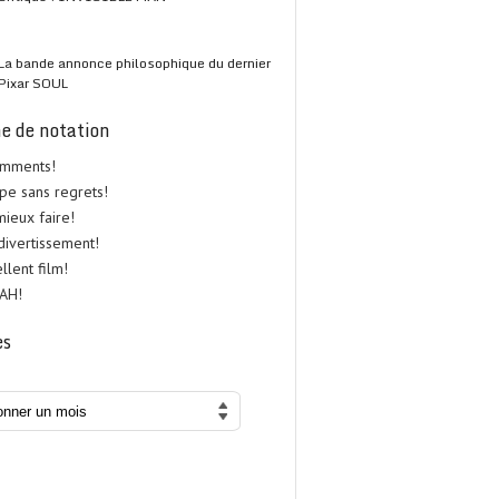
La bande annonce philosophique du dernier
Pixar SOUL
e de notation
omments!
upe sans regrets!
 mieux faire!
 divertissement!
ellent film!
UAH!
es