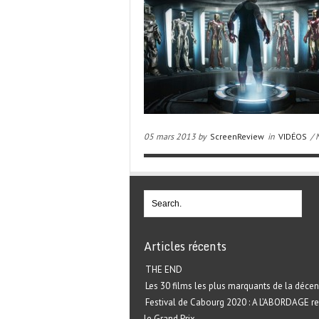
05 mars 2013 by
ScreenReview
in
VIDÉOS
/ 
Articles récents
THE END
Les 30 films les plus marquants de la décen
Festival de Cabourg 2020 : A L’ABORDAGE r
le Grand Prix