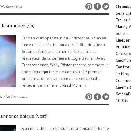
Chroniqu
 No Comments
Sens Cri
Trailer 
e annonce (vo)
Marthy W
SoLstel
L’ancien chef opérateur de Christopher Nolan se
CineSer
lance dans la réalisation avec un film de science-
Art Juice
fiction et semble marcher sur les traces du
OnceUp
réalisateur de la dernière trilogie Batman. Avec
CinéMar
Transcendence, Wally Pfister raconte comment un
Fenêtre 
scientifique qui tente de concevoir le premier
Le blog
ordinateur doté d’une conscience et capable
Comment 
réfléchir de manière…
Read More →
CinéMaR
ScreenB
OS
/ No Comments
1001tv
annonce épique (vost)
A un mois de la sortie du film, la deuxième bande