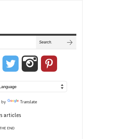
 by
Translate
s articles
THE END