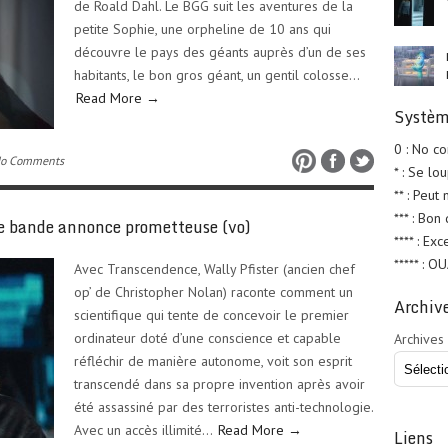
de Roald Dahl. Le BGG suit les aventures de la
petite Sophie, une orpheline de 10 ans qui
découvre le pays des géants auprès d’un de ses
habitants, le bon gros géant, un gentil colosse…
Read More →
Systèm
0 : No c
No Comments
* : Se lo
** : Peut
*** : Bon
bande annonce prometteuse (vo)
**** : Exc
***** : O
Avec Transcendence, Wally Pfister (ancien chef
op’ de Christopher Nolan) raconte comment un
Archiv
scientifique qui tente de concevoir le premier
ordinateur doté d’une conscience et capable
Archives
réfléchir de manière autonome, voit son esprit
transcendé dans sa propre invention après avoir
été assassiné par des terroristes anti-technologie.
Avec un accès illimité…
Read More →
Liens