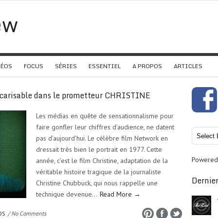
ew
DÉOS
FOCUS
SÉRIES
ESSENTIEL
A PROPOS
ARTICLES
scarisable dans le prometteur CHRISTINE
Les médias en quête de sensationnalisme pour
faire gonfler leur chiffres d’audience, ne datent
pas d’aujourd’hui. Le célèbre film Network en
dressait très bien le portrait en 1977. Cette
Powered
année, c’est le film Christine, adaptation de la
véritable histoire tragique de la journaliste
Dernier
Christine Chubbuck, qui nous rappelle une
technique devenue…
Read More →
OS
/ No Comments