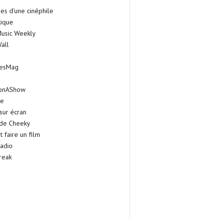
es d'une cinéphile
tique
Music Weekly
all
iesMag
onAShow
ie
sur écran
 de Cheeky
faire un film
adio
reak