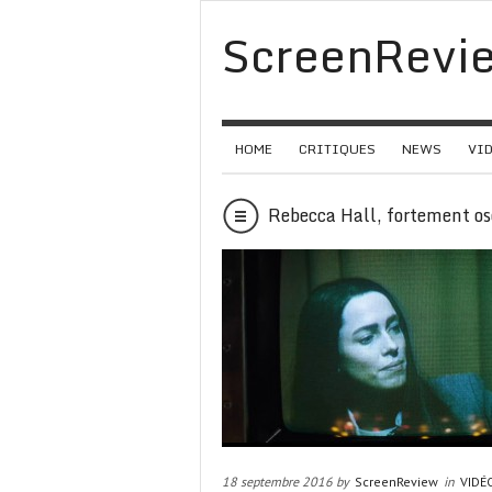
ScreenRevi
HOME
CRITIQUES
NEWS
VI
Rebecca Hall, fortement o
18 septembre 2016 by
ScreenReview
in
VIDÉ