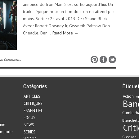
annonce de Iron Man 3 est sortie aujourd’hui. Un
trailer épique pour un film dont on en attend pas
moins. Sortie : 24 avril 2013 De : Shane Black
Avec : Robert Downey Jr, Gwyneth Paltrow, Don
Cheadle, Ben…
Read More →
No Comments
Catégories
Étique
ARTICLES
Action
A
Ban
CRITIQUES
ESSENTIEL
Cumberb
FOCUS
Blanchett
nie
Crit
NEWS
emporte
SÉRIES
Gleeson