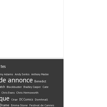
ttes
my Adams
Andy Serkis
Anthony Mackie
de annonce
Benedict
atch
Blockbuster
Cate
Bradley Cooper
Chris Hemsworth
Chris Evans
ique
DC Comics
Domhnall
César
Drame
Emma Stone
Festival de Cannes