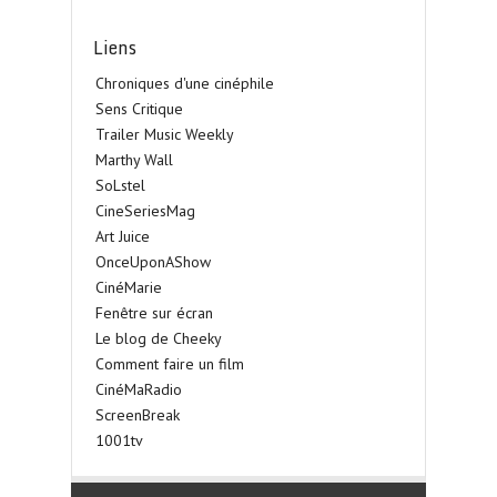
Liens
Chroniques d'une cinéphile
Sens Critique
Trailer Music Weekly
Marthy Wall
SoLstel
CineSeriesMag
Art Juice
OnceUponAShow
CinéMarie
Fenêtre sur écran
Le blog de Cheeky
Comment faire un film
CinéMaRadio
ScreenBreak
1001tv