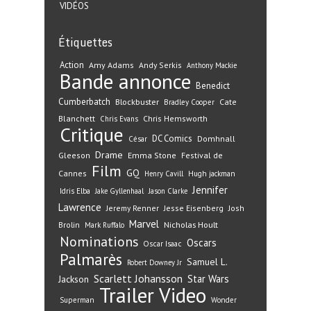
VIDÉOS
Étiquettes
Action
Amy Adams
Andy Serkis
Anthony Mackie
Bande annonce
Benedict
Cumberbatch
Blockbuster
Cate
Bradley Cooper
Blanchett
Chris Hemsworth
Chris Evans
Critique
DC Comics
Domhnall
César
Drame
Gleeson
Emma Stone
Festival de
Film
GQ
Cannes
Henry Cavill
Hugh jackman
Jennifer
Idris Elba
Jake Gyllenhaal
Jason Clarke
Lawrence
Jeremy Renner
Jesse Eisenberg
Josh
Marvel
Nicholas Hoult
Brolin
Mark Ruffalo
Nominations
Oscars
Oscar Isaac
Palmarès
Samuel L.
Robert Downey Jr
Scarlett Johansson
Star Wars
Jackson
Trailer
Video
Superman
Wonder