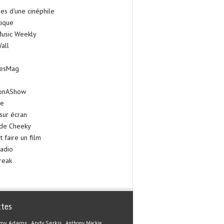
es d'une cinéphile
tique
Music Weekly
all
iesMag
onAShow
ie
sur écran
 de Cheeky
faire un film
adio
reak
ttes
my Adams
Andy Serkis
Anthony Mackie