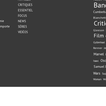
Ban
CRITIQUES
ESSENTIEL
Cumberb
FOCUS
Blanchett
nie
Crit
NEWS
emporte
SÉRIES
Gleeson
VIDÉOS
Film
Gyllenhaal
Renner
J
Marvel
Osc
Isaac
Samuel L
Wars
Su
Woman
Wo