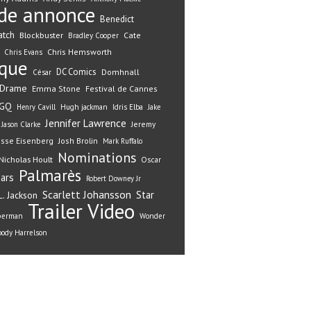
de annonce
Benedict
atch
Blockbuster
Cate
Bradley Cooper
Chris Hemsworth
Chris Evans
ique
DC Comics
Domhnall
César
Drame
Emma Stone
Festival de Cannes
GQ
Henry Cavill
Hugh jackman
Idris Elba
Jake
Jennifer Lawrence
Jeremy
Jason Clarke
esse Eisenberg
Josh Brolin
Mark Ruffalo
Nominations
Nicholas Hoult
Oscar
Palmarès
ars
Robert Downey Jr
Scarlett Johansson
Star
. Jackson
Trailer
Video
perman
Wonder
ody Harrelson