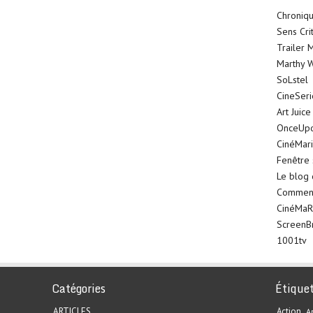
Chroniqu
Sens Cri
Trailer 
Marthy W
SoLstel
CineSer
Art Juice
OnceUp
CinéMar
Fenêtre 
Le blog
Comment 
CinéMaR
ScreenB
1001tv
Catégories
Étique
ARTICLES
Action
A