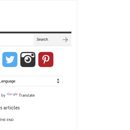
 by
Translate
s articles
THE END