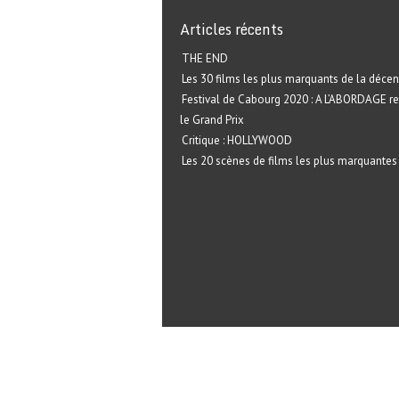
Articles récents
THE END
Les 30 films les plus marquants de la décen
Festival de Cabourg 2020 : A L’ABORDAGE r
le Grand Prix
Critique : HOLLYWOOD
Les 20 scènes de films les plus marquantes