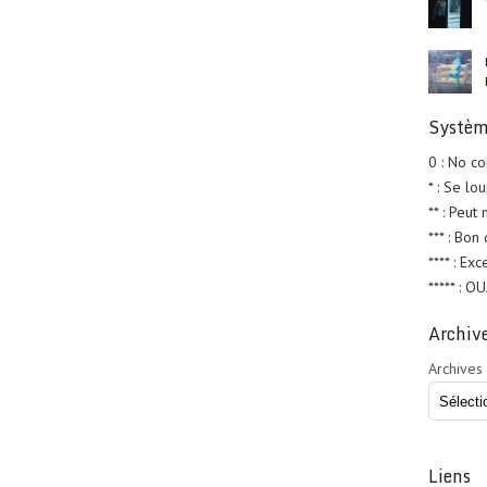
Systèm
0 : No c
* : Se lo
** : Peut
*** : Bon
**** : Exc
***** : O
Archiv
Archives
Liens