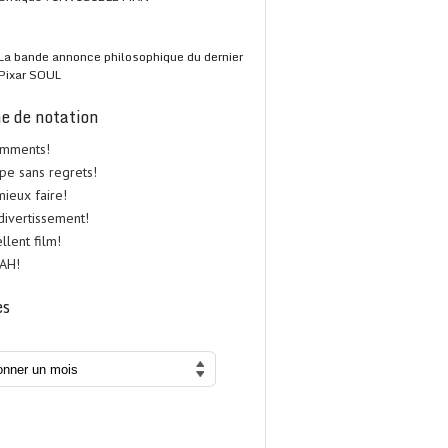
La bande annonce philosophique du dernier
Pixar SOUL
e de notation
omments!
upe sans regrets!
 mieux faire!
 divertissement!
ellent film!
UAH!
es