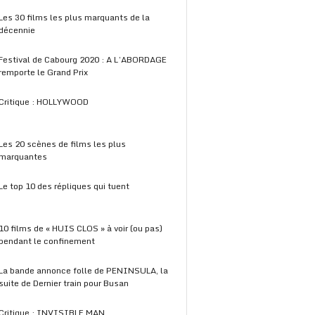
Les 30 films les plus marquants de la
décennie
Festival de Cabourg 2020 : A L’ABORDAGE
remporte le Grand Prix
Critique : HOLLYWOOD
Les 20 scènes de films les plus
marquantes
Le top 10 des répliques qui tuent
10 films de « HUIS CLOS » à voir (ou pas)
pendant le confinement
La bande annonce folle de PENINSULA, la
suite de Dernier train pour Busan
Critique : INVISIBLE MAN