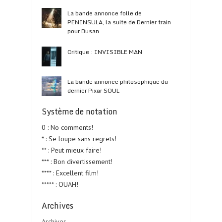
La bande annonce folle de
PENINSULA, la suite de Dernier train
pour Busan
Critique : INVISIBLE MAN
La bande annonce philosophique du
dernier Pixar SOUL
Système de notation
0 : No comments!
* : Se loupe sans regrets!
** : Peut mieux faire!
*** : Bon divertissement!
**** : Excellent film!
***** : OUAH!
Archives
Archives