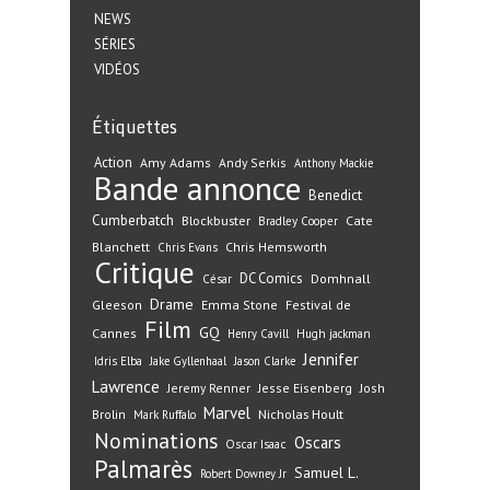
NEWS
SÉRIES
VIDÉOS
Étiquettes
Action
Amy Adams
Andy Serkis
Anthony Mackie
Bande annonce
Benedict
Cumberbatch
Blockbuster
Cate
Bradley Cooper
Blanchett
Chris Hemsworth
Chris Evans
Critique
DC Comics
Domhnall
César
Drame
Gleeson
Emma Stone
Festival de
Film
GQ
Cannes
Henry Cavill
Hugh jackman
Jennifer
Idris Elba
Jake Gyllenhaal
Jason Clarke
Lawrence
Jeremy Renner
Jesse Eisenberg
Josh
Marvel
Nicholas Hoult
Brolin
Mark Ruffalo
Nominations
Oscars
Oscar Isaac
Palmarès
Samuel L.
Robert Downey Jr