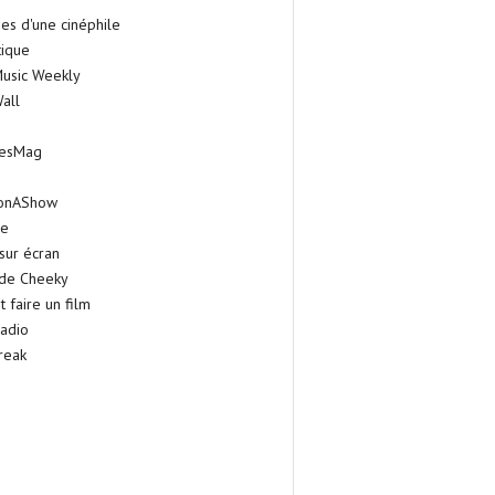
es d'une cinéphile
tique
Music Weekly
all
iesMag
onAShow
ie
sur écran
 de Cheeky
faire un film
adio
reak