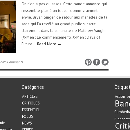
On n’en a pas eu assez. Cette bande annonce qui
ressemble plus à un teaser donne vraiment
envie. Bryan Singer de retour aux manettes de la
saga qui l’a révélé au grand public s’inscrit
clairement dans la continuité de Matthew Vaughn
(X-Men : Le commencement). X-Men : Days of
Future…
Read More →
/ No Comments
Catégories
Étique
ARTICLES
Action
A
Ban
CRITIQUES
ESSENTIEL
Cumberb
FOCUS
Blanchett
nie
Crit
NEWS
emporte
SÉRIES