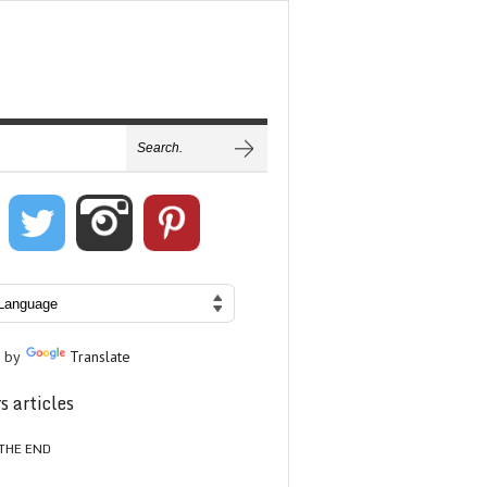
 by
Translate
s articles
THE END