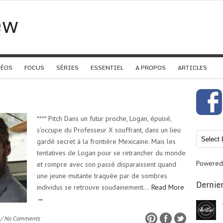
ew
DÉOS
FOCUS
SÉRIES
ESSENTIEL
A PROPOS
ARTICLES
**** Pitch Dans un futur proche, Logan, épuisé,
s’occupe du Professeur X souffrant, dans un lieu
gardé secret à la frontière Mexicaine. Mais les
tentatives de Logan pour se retrancher du monde
Powered
et rompre avec son passé disparaissent quand
une jeune mutante traquée par de sombres
Dernier
individus se retrouve soudainement…
Read More
→
/ No Comments