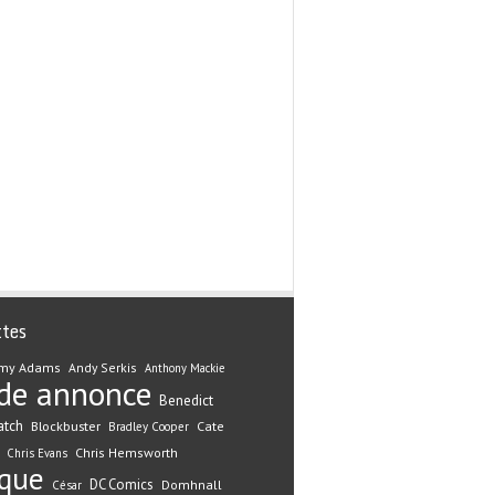
ttes
my Adams
Andy Serkis
Anthony Mackie
de annonce
Benedict
atch
Blockbuster
Cate
Bradley Cooper
Chris Hemsworth
Chris Evans
ique
DC Comics
Domhnall
César