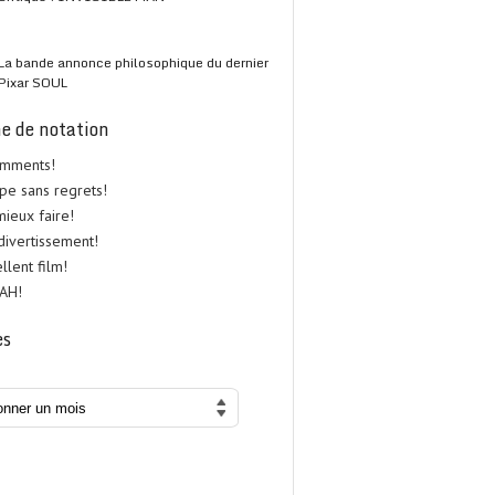
La bande annonce philosophique du dernier
Pixar SOUL
e de notation
omments!
upe sans regrets!
 mieux faire!
 divertissement!
ellent film!
UAH!
es