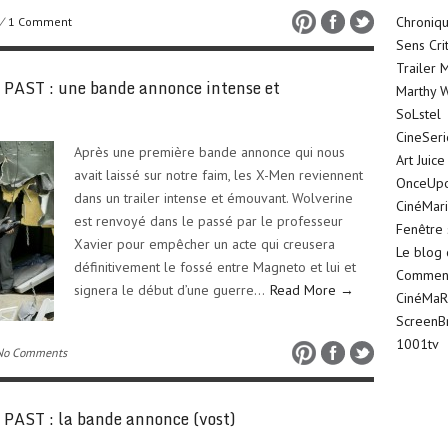
Chroniqu
/
1 Comment
Sens Cri
Trailer 
AST : une bande annonce intense et
Marthy W
SoLstel
CineSer
Après une première bande annonce qui nous
Art Juice
avait laissé sur notre faim, les X-Men reviennent
OnceUp
dans un trailer intense et émouvant. Wolverine
CinéMar
est renvoyé dans le passé par le professeur
Fenêtre 
Xavier pour empêcher un acte qui creusera
Le blog
définitivement le fossé entre Magneto et lui et
Comment 
signera le début d’une guerre…
Read More →
CinéMaR
ScreenB
1001tv
No Comments
AST : la bande annonce (vost)