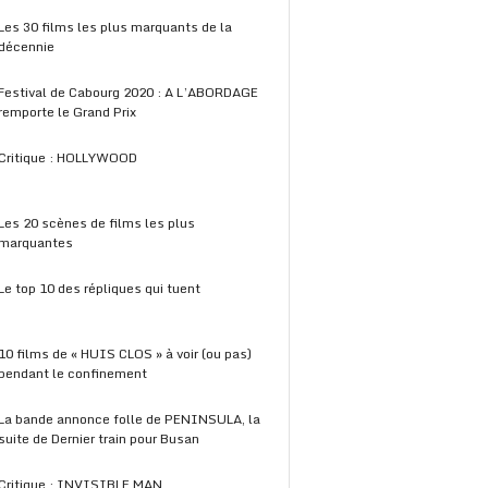
Les 30 films les plus marquants de la
décennie
Festival de Cabourg 2020 : A L’ABORDAGE
remporte le Grand Prix
Critique : HOLLYWOOD
Les 20 scènes de films les plus
marquantes
Le top 10 des répliques qui tuent
10 films de « HUIS CLOS » à voir (ou pas)
pendant le confinement
La bande annonce folle de PENINSULA, la
suite de Dernier train pour Busan
Critique : INVISIBLE MAN