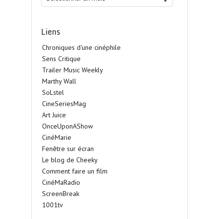
Liens
Chroniques d'une cinéphile
Sens Critique
Trailer Music Weekly
Marthy Wall
SoLstel
CineSeriesMag
Art Juice
OnceUponAShow
CinéMarie
Fenêtre sur écran
Le blog de Cheeky
Comment faire un film
CinéMaRadio
ScreenBreak
1001tv