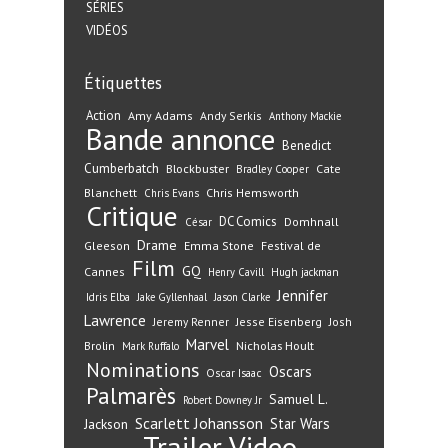
SÉRIES
VIDÉOS
Étiquettes
Action
Amy Adams
Andy Serkis
Anthony Mackie
Bande annonce
Benedict
Cumberbatch
Blockbuster
Cate
Bradley Cooper
Blanchett
Chris Hemsworth
Chris Evans
Critique
DC Comics
Domhnall
César
Drame
Gleeson
Emma Stone
Festival de
Film
GQ
Cannes
Henry Cavill
Hugh jackman
Jennifer
Idris Elba
Jake Gyllenhaal
Jason Clarke
Lawrence
Jeremy Renner
Jesse Eisenberg
Josh
Marvel
Nicholas Hoult
Brolin
Mark Ruffalo
Nominations
Oscars
Oscar Isaac
Palmarès
Samuel L.
Robert Downey Jr
Scarlett Johansson
Star Wars
Jackson
Trailer
Video