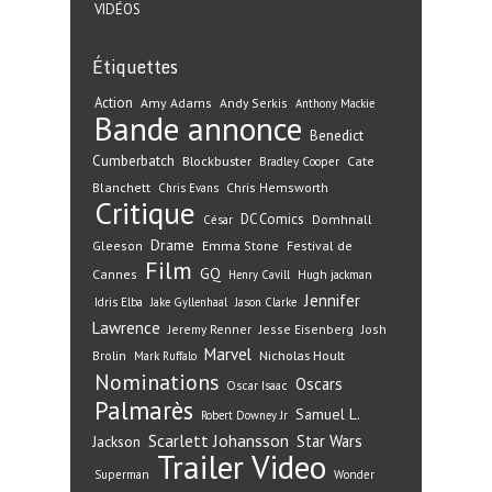
VIDÉOS
Étiquettes
Action
Amy Adams
Andy Serkis
Anthony Mackie
Bande annonce
Benedict
Cumberbatch
Blockbuster
Cate
Bradley Cooper
Blanchett
Chris Hemsworth
Chris Evans
Critique
DC Comics
Domhnall
César
Drame
Gleeson
Emma Stone
Festival de
Film
GQ
Cannes
Henry Cavill
Hugh jackman
Jennifer
Idris Elba
Jake Gyllenhaal
Jason Clarke
Lawrence
Jeremy Renner
Jesse Eisenberg
Josh
Marvel
Nicholas Hoult
Brolin
Mark Ruffalo
Nominations
Oscars
Oscar Isaac
Palmarès
Samuel L.
Robert Downey Jr
Scarlett Johansson
Star Wars
Jackson
Trailer
Video
Superman
Wonder