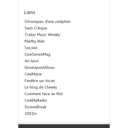
Liens
Chroniques d'une cinéphile
Sens Critique
Trailer Music Weekly
Marthy Wall
SoLstel
CineSeriesMag
Art Juice
OnceUponAShow
CinéMarie
Fenêtre sur écran
Le blog de Cheeky
Comment faire un film
CinéMaRadio
ScreenBreak
1001tv