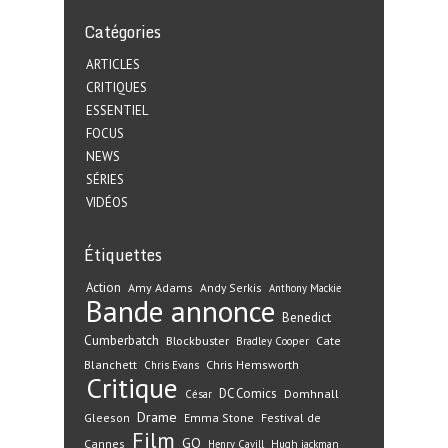
Catégories
ARTICLES
CRITIQUES
ESSENTIEL
FOCUS
NEWS
SÉRIES
VIDÉOS
Étiquettes
Action
Amy Adams
Andy Serkis
Anthony Mackie
Bande annonce
Benedict
Cumberbatch
Blockbuster
Cate
Bradley Cooper
Blanchett
Chris Hemsworth
Chris Evans
Critique
DC Comics
Domhnall
César
Drame
Gleeson
Emma Stone
Festival de
Film
GQ
Cannes
Henry Cavill
Hugh jackman