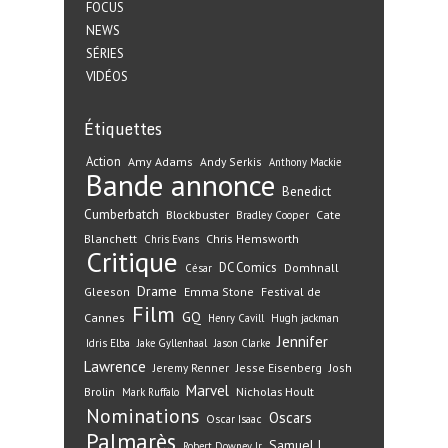
FOCUS
NEWS
SÉRIES
VIDÉOS
Étiquettes
Action
Amy Adams
Andy Serkis
Anthony Mackie
Bande annonce
Benedict
Cumberbatch
Blockbuster
Cate
Bradley Cooper
Blanchett
Chris Hemsworth
Chris Evans
Critique
DC Comics
Domhnall
César
Drame
Gleeson
Emma Stone
Festival de
Film
GQ
Cannes
Henry Cavill
Hugh jackman
Jennifer
Idris Elba
Jake Gyllenhaal
Jason Clarke
Lawrence
Jeremy Renner
Jesse Eisenberg
Josh
Marvel
Nicholas Hoult
Brolin
Mark Ruffalo
Nominations
Oscars
Oscar Isaac
Palmarès
Samuel L.
Robert Downey Jr