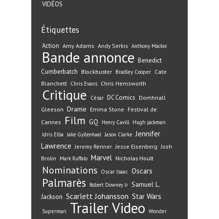
VIDÉOS
Étiquettes
Action
Amy Adams
Andy Serkis
Anthony Mackie
Bande annonce
Benedict
Cumberbatch
Blockbuster
Cate
Bradley Cooper
Blanchett
Chris Hemsworth
Chris Evans
Critique
DC Comics
Domhnall
César
Drame
Gleeson
Emma Stone
Festival de
Film
GQ
Cannes
Henry Cavill
Hugh jackman
Jennifer
Idris Elba
Jake Gyllenhaal
Jason Clarke
Lawrence
Jeremy Renner
Jesse Eisenberg
Josh
Marvel
Nicholas Hoult
Brolin
Mark Ruffalo
Nominations
Oscars
Oscar Isaac
Palmarès
Samuel L.
Robert Downey Jr
Scarlett Johansson
Star Wars
Jackson
Trailer
Video
Superman
Wonder