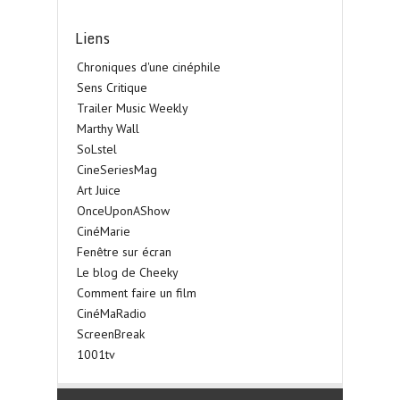
Liens
Chroniques d'une cinéphile
Sens Critique
Trailer Music Weekly
Marthy Wall
SoLstel
CineSeriesMag
Art Juice
OnceUponAShow
CinéMarie
Fenêtre sur écran
Le blog de Cheeky
Comment faire un film
CinéMaRadio
ScreenBreak
1001tv