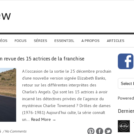
ew
DÉOS
FOCUS
SÉRIES
ESSENTIEL
A PROPOS
ARTICLES
n revue des 15 actrices de la franchise
A l’occasion de la sortie le 25 décembre prochain
d’une nouvelle version signée Elizabeth Banks,
retour sur les différentes interprètes des
Charlie’s Angels. Qui sont les 15 actrices à avoir
Powered
incarné les détectives privées de l’agence du
mystérieux Charlie Townsend ? Drôles de dames
Dernier
(1976-1981) Aujourd’hui culte, la série connaît
un…
Read More →
S
/ No Comments