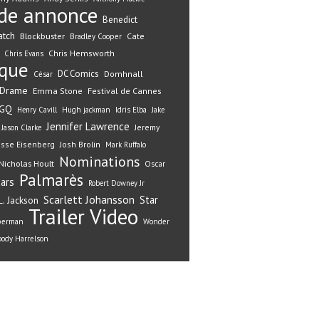
de annonce
Benedict
atch
Blockbuster
Cate
Bradley Cooper
Chris Hemsworth
Chris Evans
ique
DC Comics
Domhnall
César
Drame
Emma Stone
Festival de Cannes
GQ
Henry Cavill
Hugh jackman
Idris Elba
Jake
Jennifer Lawrence
Jeremy
Jason Clarke
esse Eisenberg
Josh Brolin
Mark Ruffalo
Nominations
Nicholas Hoult
Oscar
Palmarès
ars
Robert Downey Jr
Scarlett Johansson
Star
. Jackson
Trailer
Video
perman
Wonder
ody Harrelson