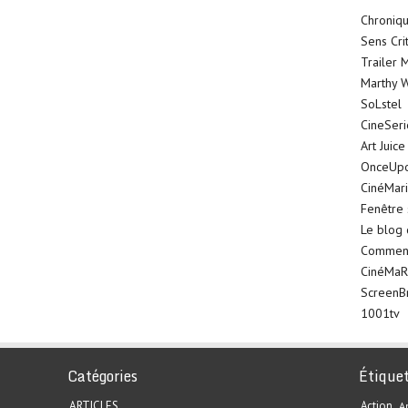
Chroniqu
Sens Cri
Trailer 
Marthy W
SoLstel
CineSer
Art Juice
OnceUp
CinéMar
Fenêtre 
Le blog
Comment 
CinéMaR
ScreenB
1001tv
Catégories
Étique
ARTICLES
Action
A