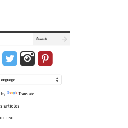
 by
Translate
s articles
THE END