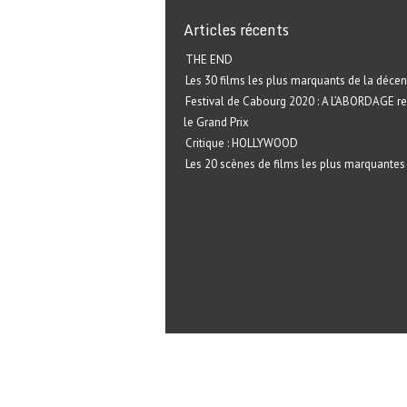
Articles récents
THE END
Les 30 films les plus marquants de la décen
Festival de Cabourg 2020 : A L’ABORDAGE r
le Grand Prix
Critique : HOLLYWOOD
Les 20 scènes de films les plus marquantes