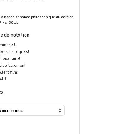
La bande annonce philosophique du dernier
Pixar SOUL
e de notation
omments!
upe sans regrets!
 mieux faire!
 divertissement!
ellent film!
UAH!
es