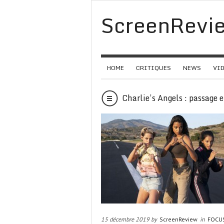
ScreenRevi
HOME
CRITIQUES
NEWS
VI
Charlie’s Angels : passage e
15 décembre 2019 by
ScreenReview
in
FOCU