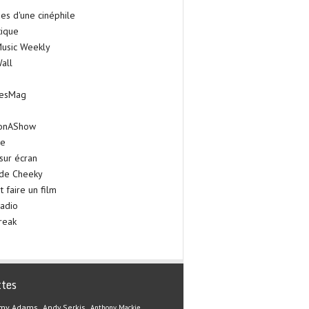
es d'une cinéphile
tique
Music Weekly
all
iesMag
onAShow
ie
sur écran
 de Cheeky
faire un film
adio
reak
ttes
my Adams
Andy Serkis
Anthony Mackie