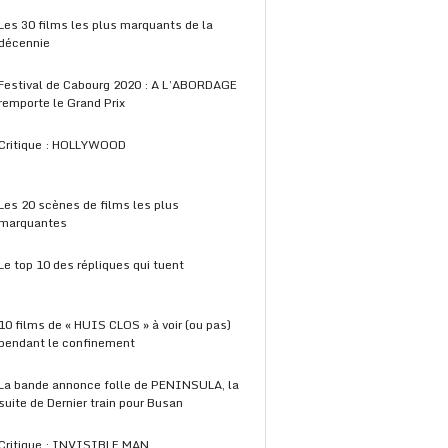
Les 30 films les plus marquants de la
décennie
Festival de Cabourg 2020 : A L’ABORDAGE
remporte le Grand Prix
Critique : HOLLYWOOD
Les 20 scènes de films les plus
marquantes
Le top 10 des répliques qui tuent
10 films de « HUIS CLOS » à voir (ou pas)
pendant le confinement
La bande annonce folle de PENINSULA, la
suite de Dernier train pour Busan
Critique : INVISIBLE MAN