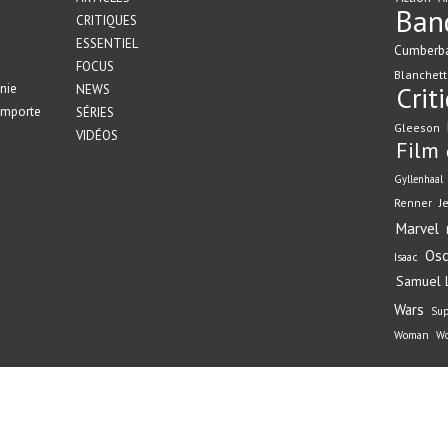
Ban
CRITIQUES
ESSENTIEL
Cumberb
FOCUS
Blanchett
nie
Crit
NEWS
emporte
SÉRIES
Gleeson
VIDÉOS
Film
Gyllenhaal
Renner
J
Marvel
Osc
Isaac
Samuel L
Wars
Su
Woman
Wo