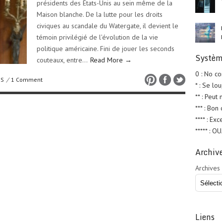
présidents des États-Unis au sein même de la
Maison blanche. De la lutte pour les droits
civiques au scandale du Watergate, il devient le
témoin privilégié de l’évolution de la vie
politique américaine. Fini de jouer les seconds
Systèm
couteaux, entre…
Read More →
0 : No c
US
/
1 Comment
* : Se lo
** : Peut
*** : Bon
**** : Exc
***** : O
Archiv
Archives
Liens