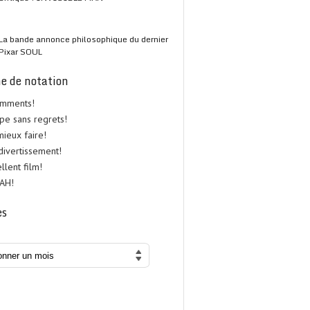
La bande annonce philosophique du dernier
Pixar SOUL
e de notation
omments!
upe sans regrets!
 mieux faire!
 divertissement!
ellent film!
UAH!
es