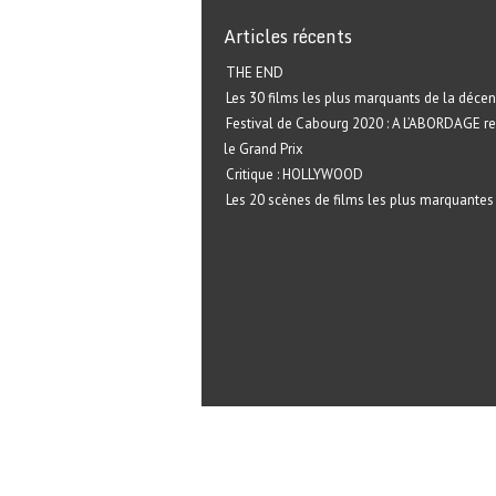
Articles récents
THE END
Les 30 films les plus marquants de la décen
Festival de Cabourg 2020 : A L’ABORDAGE r
le Grand Prix
Critique : HOLLYWOOD
Les 20 scènes de films les plus marquantes