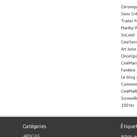
Chroniqu
Sens Cri
Trailer 
Marthy W
SoLstel
CineSer
Art Juice
OnceUp
CinéMar
Fenêtre 
Le blog
Comment 
CinéMaR
ScreenB
1001tv
Catégories
Étique
ARTICLES
Action
A