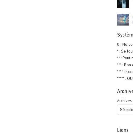
Systèm
0 : No c
* : Se lo
** : Peut
*** : Bon
**** : Exc
***** : O
Archiv
Archives
Liens