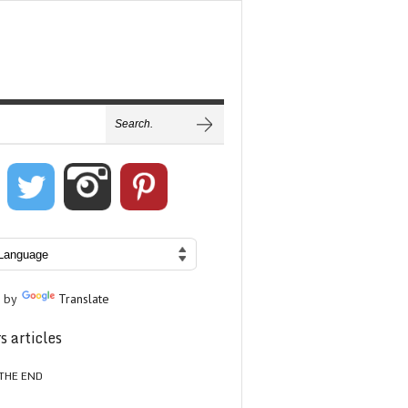
 by
Translate
s articles
THE END