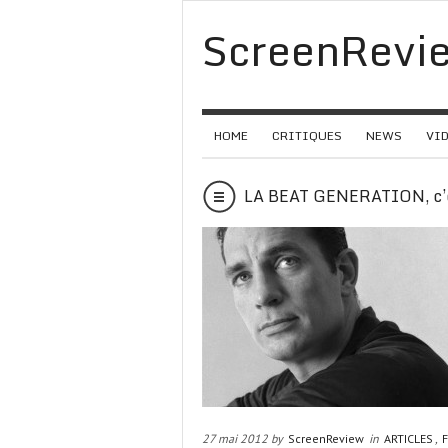
ScreenRevi
HOME
CRITIQUES
NEWS
VI
LA BEAT GENERATION, c’e
27 mai 2012 by
ScreenReview
in
ARTICLES
,