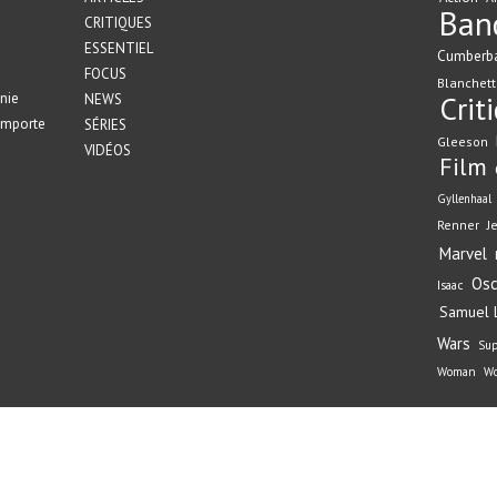
Ban
CRITIQUES
ESSENTIEL
Cumberb
FOCUS
Blanchett
nie
Crit
NEWS
emporte
SÉRIES
Gleeson
VIDÉOS
Film
Gyllenhaal
Renner
J
Marvel
Osc
Isaac
Samuel L
Wars
Su
Woman
Wo