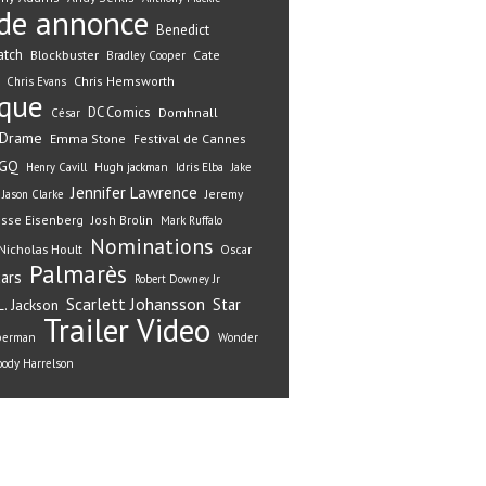
de annonce
Benedict
atch
Blockbuster
Cate
Bradley Cooper
Chris Hemsworth
Chris Evans
ique
DC Comics
Domhnall
César
Drame
Emma Stone
Festival de Cannes
GQ
Henry Cavill
Hugh jackman
Idris Elba
Jake
Jennifer Lawrence
Jeremy
Jason Clarke
esse Eisenberg
Josh Brolin
Mark Ruffalo
Nominations
Nicholas Hoult
Oscar
Palmarès
ars
Robert Downey Jr
Scarlett Johansson
Star
. Jackson
Trailer
Video
perman
Wonder
ody Harrelson