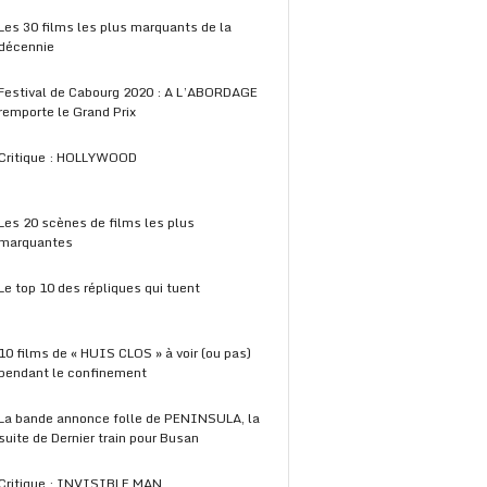
Les 30 films les plus marquants de la
décennie
Festival de Cabourg 2020 : A L’ABORDAGE
remporte le Grand Prix
Critique : HOLLYWOOD
Les 20 scènes de films les plus
marquantes
Le top 10 des répliques qui tuent
10 films de « HUIS CLOS » à voir (ou pas)
pendant le confinement
La bande annonce folle de PENINSULA, la
suite de Dernier train pour Busan
Critique : INVISIBLE MAN