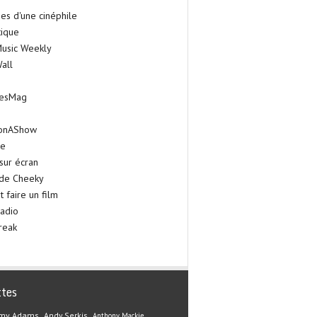
es d'une cinéphile
tique
Music Weekly
all
iesMag
onAShow
ie
sur écran
 de Cheeky
faire un film
adio
reak
ttes
my Adams
Andy Serkis
Anthony Mackie