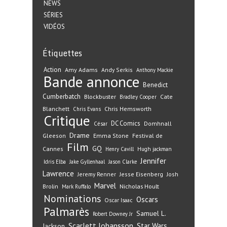
NEWS
SÉRIES
VIDÉOS
Étiquettes
Action
Amy Adams
Andy Serkis
Anthony Mackie
Bande annonce
Benedict
Cumberbatch
Blockbuster
Cate
Bradley Cooper
Blanchett
Chris Hemsworth
Chris Evans
Critique
DC Comics
Domhnall
César
Drame
Gleeson
Emma Stone
Festival de
Film
GQ
Cannes
Henry Cavill
Hugh jackman
Jennifer
Idris Elba
Jake Gyllenhaal
Jason Clarke
Lawrence
Jeremy Renner
Jesse Eisenberg
Josh
Marvel
Nicholas Hoult
Brolin
Mark Ruffalo
Nominations
Oscars
Oscar Isaac
Palmarès
Samuel L.
Robert Downey Jr
Scarlett Johansson
Star Wars
Jackson