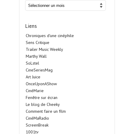
Liens
Chroniques d'une cinéphile
Sens Critique
Trailer Music Weekly
Marthy Wall
SoLstel
CineSeriesMag
Art Juice
OnceUponAShow
CinéMarie
Fenêtre sur écran
Le blog de Cheeky
Comment faire un film
CinéMaRadio
ScreenBreak
1001tv