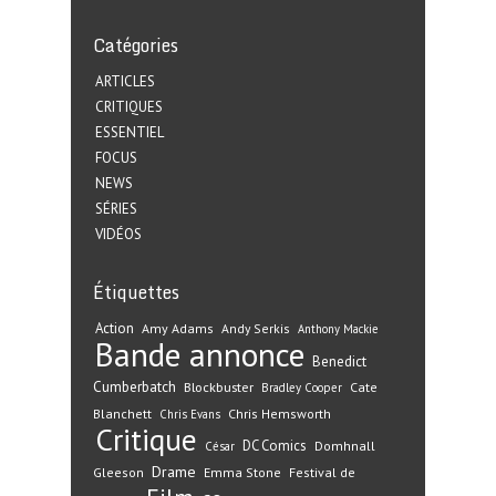
Catégories
ARTICLES
CRITIQUES
ESSENTIEL
FOCUS
NEWS
SÉRIES
VIDÉOS
Étiquettes
Action
Amy Adams
Andy Serkis
Anthony Mackie
Bande annonce
Benedict
Cumberbatch
Blockbuster
Cate
Bradley Cooper
Blanchett
Chris Hemsworth
Chris Evans
Critique
DC Comics
Domhnall
César
Drame
Gleeson
Emma Stone
Festival de