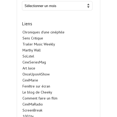
Liens
Chroniques d'une cinéphile
Sens Critique
Trailer Music Weekly
Marthy Wall
SoLstel
CineSeriesMag
Art Juice
OnceUponAShow
CinéMarie
Fenêtre sur écran
Le blog de Cheeky
Comment faire un film
CinéMaRadio
ScreenBreak
1001tv