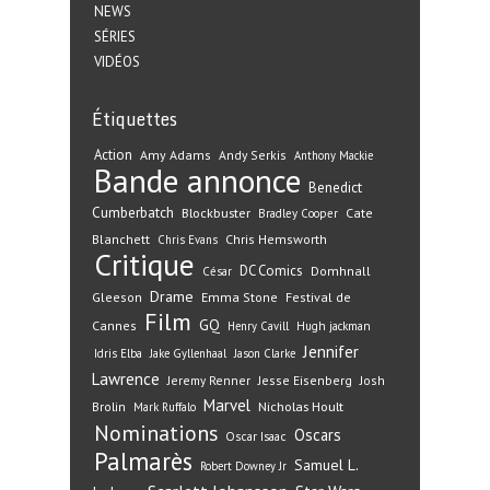
NEWS
SÉRIES
VIDÉOS
Étiquettes
Action
Amy Adams
Andy Serkis
Anthony Mackie
Bande annonce
Benedict
Cumberbatch
Blockbuster
Cate
Bradley Cooper
Blanchett
Chris Hemsworth
Chris Evans
Critique
DC Comics
Domhnall
César
Drame
Gleeson
Emma Stone
Festival de
Film
GQ
Cannes
Henry Cavill
Hugh jackman
Jennifer
Idris Elba
Jake Gyllenhaal
Jason Clarke
Lawrence
Jeremy Renner
Jesse Eisenberg
Josh
Marvel
Nicholas Hoult
Brolin
Mark Ruffalo
Nominations
Oscars
Oscar Isaac
Palmarès
Samuel L.
Robert Downey Jr